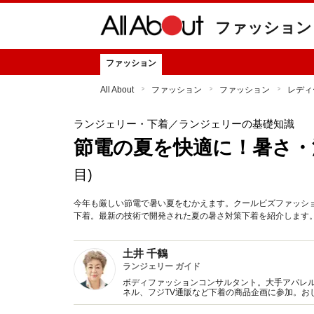
ファッション
ファッション
All About
ファッション
ファッション
レディ
ランジェリー・下着
／ランジェリーの基礎知識
節電の夏を快適に！暑さ・
目)
今年も厳しい節電で暑い夏をむかえます。クールビズファッシ
下着。最新の技術で開発された夏の暑さ対策下着を紹介します
土井 千鶴
ランジェリー ガイド
ボディファッションコンサルタント。大手アパレ
ネル、フジTV通販など下着の商品企画に参加。お
ションとランジェリー（下着）双方に精通した下