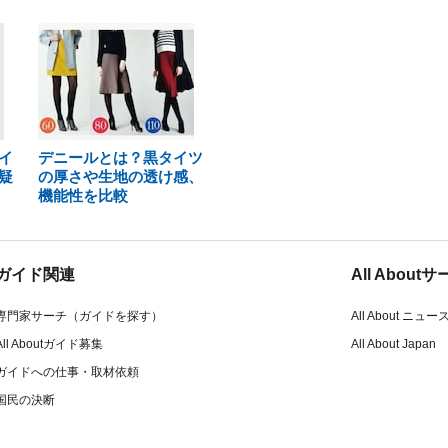
イ
デニールとは？黒タイツ
疑
の厚さや生地の透け感、
機能性を比較
ガイド関連
All Abou
専門家サーチ（ガイドを探す）
All About ニュー
All Aboutガイド募集
All About Japan
ガイドへの仕事・取材依頼
国民の決断