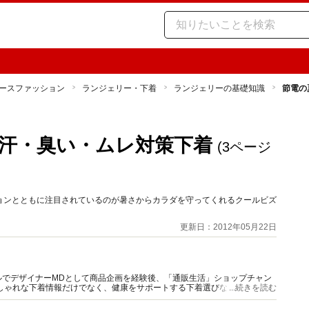
ースファッション
ランジェリー・下着
ランジェリーの基礎知識
節電の
汗・臭い・ムレ対策下着
(3ページ
ョンとともに注目されているのが暑さからカラダを守ってくれるクールビズ
。
更新日：2012年05月22日
ルでデザイナーMDとして商品企画を経験後、「通販生活」ショップチャン
しゃれな下着情報だけでなく、健康をサポートする下着選びなど、ファッ
...続きを読む
着情報を発信。