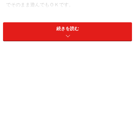
でそのまま遊んでもＯＫです。
バンビーノミオはイギリスの布オムツブランド。世界70
続きを読む
カ国以上で販売されています。水遊び用ももちろん布製
ですが、インナーレイヤーには防水加工を施し、腰まわ
りと腿まわりは赤ちゃんの体にピッタリフィットして漏
れを防ぎます。ウエストには紐が入っているのでお腹周
りの調節もできますよ。
【DATA】
価格：2625円
メーカー：Bambinomio
購入は
こちら
から
※記事内容は執筆時点のものです。最新の内容をご確認くださ
い。