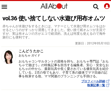
vol.36 使い捨てしない水遊び用布オムツ
赤ちゃんが水遊びをするときには、マナーとして水遊び用オムツをはか
せるというのがすっかり浸透してきました。使い捨て紙オムツが主流で
すが、実は布オムツの方がエコで経済的。洗えば何度も使えるので海外
旅行にも便利です。
更新日：
2012年05月10日
こんどう たかこ
おもちゃ ガイド
おもちゃコンサルタントの資格を持ち、おもちゃ専門誌『おも
ちゃで遊ぼう』の特集記事を担当する編集者。安心・安全なお
もちゃの中から、最新玩具や長く愛されている優良玩具を紹介
している。2児の母でもあり、子育て系の媒体でママ目線の記
事を執筆する他、ママ関連のプランニングも手掛ける。
プロフィール詳細
執筆記事一覧