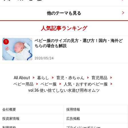
他のテーマも見る
人気記事ランキング
ベビー服のサイズの見方・選び方！国内・海外ど
1
ちらの場合も解説
2020/05/24
>
>
>
>
All About
暮らし
育児・赤ちゃん
育児用品
>
>
>
ベビー用品
ベビー服
人気・おすすめベビー服
vol.36 使い捨てしない水遊び用布オムツ
会社概要
採用情報
投資家情報
広告掲載
利用規約
プライバシーポリシー