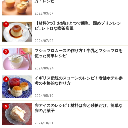
方・レシピ
2023/03/07
【材料3つ】お鍋ひとつで簡単、固めプリンレシ
2
ピ…レトロな喫茶店風
2024/07/02
マシュマロムースの作り方！牛乳とマシュマロを
3
使った簡単レシピ
2024/09/24
イギリス伝統のスコーンのレシピ！老舗ホテル参
4
考の本格的な作り方
2024/05/10
卵アイスのレシピ！材料は卵と砂糖だけ、簡単な
5
卵のお菓子
2024/10/01