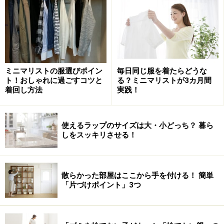
雑然として見える紙ゴミは、布でカバーを
ミニマリストの服選びポイン
毎日同じ服を着たらどうな
ト！おしゃれに過ごすコツと
る？ミニマリストが3カ月間
ガイドは、最も多く出る紙の資源ごみ「新聞」と「雑
着回し方法
実践！
誌・雑紙」を、写真のように二つの箱で管理していま
す。上が「新聞」、下が「雑誌・雑紙」。ふだんは、前
使えるラップのサイズは大・小どっち？ 暮ら
に布を垂らして目隠ししています。回収日には、それぞ
しをスッキリさせる！
れ取り出して紐をかけて排出します。分別しやすく捨て
やすいので、部屋も散らかりにくいと感じています。
散らかった部屋はここから手を付ける！ 簡単
「片づけポイント」3つ