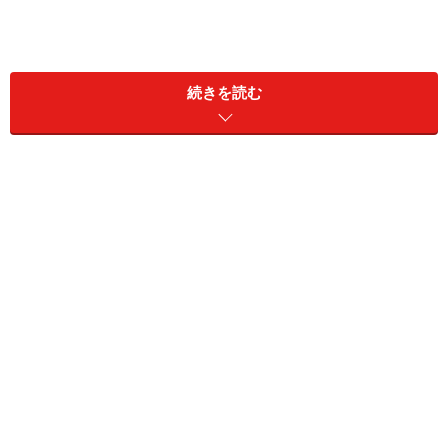
続きを読む
どうする？ 紙の資源ごみ
木箱を二つ用意し、上に新聞、下に雑誌・雑紙。たまったら
そのまま結束→排出
お部屋が散らかる二大要因といえば、「布（服）」と
「紙」。特に紙は、本や雑誌、新聞、チラシ、パンフレ
ットにDMと、毎日外から入ってきます。これらのうち
の相当量が、すぐに不用になる「紙の資源ごみ」となっ
ていきます。これらをできるだけ早く排出することは、
部屋をスッキリ保つためにとても大切です。