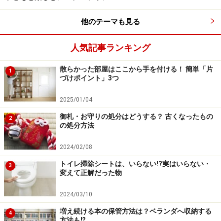
他のテーマも見る
次のページへ
1
/
2
人気記事ランキング
散らかった部屋はここから手を付ける！ 簡単「片
1
づけポイント」3つ
2025/01/04
御札・お守りの処分はどうする？ 古くなったもの
2
の処分方法
2024/02/08
トイレ掃除シートは、いらない!?実はいらない・
3
変えて正解だった物
2024/03/10
増え続ける本の保管方法は？ベランダへ収納する
4
方法も⁉︎