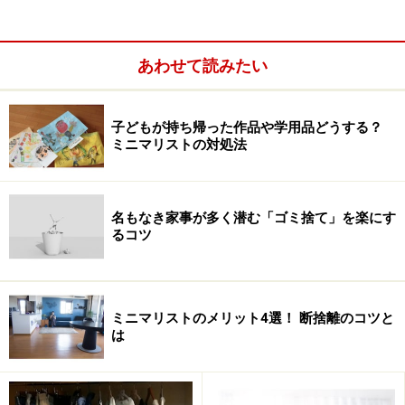
あわせて読みたい
子どもが持ち帰った作品や学用品どうする？
ミニマリストの対処法
名もなき家事が多く潜む「ゴミ捨て」を楽にす
るコツ
住んでいる地域にもよりますが、紙の資源ごみは、「新
ミニマリストのメリット4選！ 断捨離のコツと
聞」「雑誌・雑紙」「段ボール」「牛乳パック」などに
は
分けられます。これらに、それぞれ回収日までにまとめ
ておける、決まった場所を設けていますか？