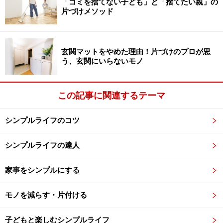
「ゴミを捨てない子ども」と「捨てたい親」の
家具の上に吹きだまりを作らないカゴ分別
片づけメソッド
いつもついつい置いてしまう平面上を「カゴ」で埋め尽く
玄関マットをやめた理由！片づけのプロが思
し、今度は分類しながら入れていく
う、玄関にいらないモノ
棚やカウンターの上などに、ついつい細かいものをゴチ
ャゴチャにしてしまうなら、その面積いっぱいに、大小
この記事に関連するテーマ
複数のカゴを並べましょう。大きなカゴには書類や雑
シンプルライフのコツ
誌、小さなカゴには小物類を、分類しながら入れていけ
ば、なくしもの、探しものが減り、見た目もまずまずで
シンプルライフの達人
す。
家事をシンプルにする
モノを減らす・片付ける
※記事内容は執筆時点のものです。最新の内容をご確認くださ
子どもと楽しむシンプルライフ
い。