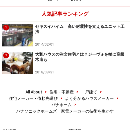
全国で展開。その象徴的な事例として、パナソニックの
工場跡地で開発した「Fujisawaサスティナブル・スマー
人気記事ランキング
トタウン」（神奈川県藤沢市）があります。
セキスイハイム 高い耐震性を支えるユニット工
1
法
ここからはパナソニックホームズについての最近のトピ
ックスを三つご紹介します。
2014/02/01
大和ハウスの注文住宅とは？ジーヴォを軸に高級
2
木造も
9階建てにまで対応する「ビューノ」シリー
ズ
2018/08/31
パナソニックホームズの近年の動きの中で最も特徴的な
>
>
>
All About
住宅・不動産
一戸建て
のは、多層階住宅への取り組みです。多層階住宅とは3
>
>
住宅メーカー・依頼先選び
よく分かるハウスメーカー
階建て以上の建物のことで、同社では業界最高の9階建
>
パナホーム
てにまで対応しています。
パナソニックホームズ 家電メーカーの技術を生かす
建物の中にはオーナーの居住スペース（多世帯居住を含