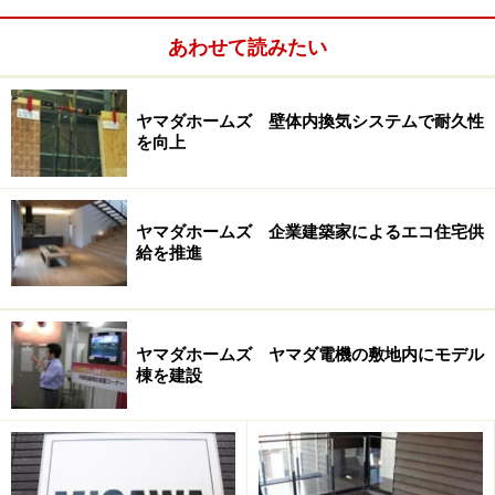
あわせて読みたい
ヤマダホームズ 壁体内換気システムで耐久性
を向上
ヤマダホームズ 企業建築家によるエコ住宅供
給を推進
(2)軽量＆重量鉄骨造に加え高級木造も
ヤマダホームズ ヤマダ電機の敷地内にモデル
・軽量鉄骨造＝「カサート」シリーズ（2階建てと平屋
棟を建設
建てに対応）
・重量鉄骨造＝「ビューノ」シリーズ（3～9階建てに対
応）
・木造軸組工法＝「アーティム」