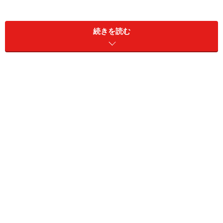
パナソニックホームズについて知っておき
たい三つのポイント
続きを読む
(1)パナソニックホームズに社名を変更
2017年10月1日にパナソニックの完全子会社となり、
2018年4月1日に「パナソニックホームズ」に社名変更さ
れました。パナソニックグループにはいくつか住宅事業
に携わる部門や企業があり、旧社名の「パナホーム」は
その一つという位置づけでしたが、社名変更により以前
に比べてグループの住宅事業を担う位置づけがより高ま
ったという印象です。今後、住まいにはAI・IOT技術の
普及が進むはずですが、今回の社名変更を契機にグルー
プ各社との連携が進み、そうした分野でも牽引役になる
ことが期待されます。