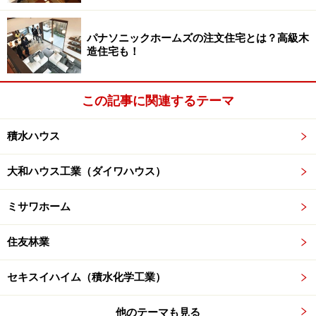
パナソニックホームズの注文住宅とは？高級木
造住宅も！
この記事に関連するテーマ
積水ハウス
最高で9階建てまでに対応する「ビューノ」のモデルハウス
（クリックすると拡大します）
大和ハウス工業（ダイワハウス）
(3)スマートハウス＆スマートタウンを積極展開
ミサワホーム
パナソニックグループでは、太陽光発電システム、
HEMSや蓄電池などスマートハウスの構成要素を製造・
住友林業
販売しています。そのため、パナソニックホームズは住
宅業界の中でも特にスマートハウスの提案を積極的に行
セキスイハイム（積水化学工業）
っているハウスメーカーです。スマートタウンの開発も
他のテーマも見る