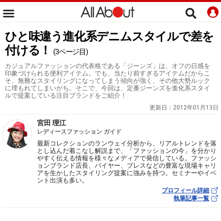
ひと味違う進化系デニムスタイルで差を
付ける！
(3ページ目)
カジュアルファッションの代表格である「ジーンズ」は、オフの日感を
印象づけられる便利アイテム。でも、当たり前すぎるアイテムだからこ
そ、無難なスタイリングになってしまう傾向が強く、その他大勢ルック
に埋もれてしまいがち。そこで、今回は、定番ジーンズを進化系スタイ
ルで提案している注目ブランドをご紹介！
更新日：
2012年01月13日
宮田 理江
レディースファッション ガイド
最新コレクションのランウェイ分析から、リアルトレンドを落
とし込んだ着こなし解説まで、「ファッションの今」を分かり
やすく伝える情報を様々なメディアで発信している。ファッシ
ョンブランド店長、バイヤー、プレスなどの豊富な現場キャリ
アを生かしたスタイリング提案に強みを持つ。セミナーやイベ
ント出演も多い。
プロフィール詳細
執筆記事一覧