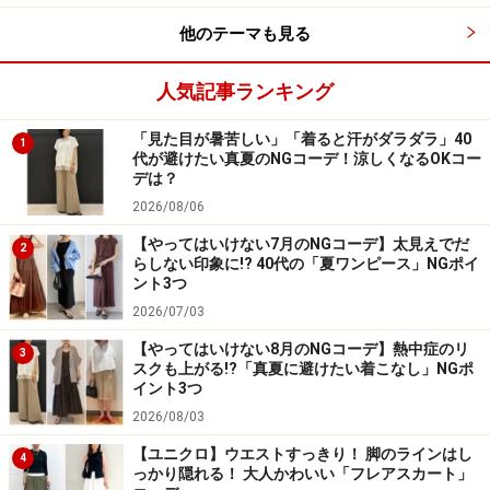
他のテーマも見る
人気記事ランキング
「見た目が暑苦しい」「着ると汗がダラダラ」40
1
代が避けたい真夏のNGコーデ！涼しくなるOKコー
デは？
2026/08/06
【やってはいけない7月のNGコーデ】太見えでだ
2
らしない印象に!? 40代の「夏ワンピース」NGポイ
ント3つ
2026/07/03
【やってはいけない8月のNGコーデ】熱中症のリ
3
スクも上がる!?「真夏に避けたい着こなし」NGポ
イント3つ
2026/08/03
【ユニクロ】ウエストすっきり！ 脚のラインはし
4
っかり隠れる！ 大人かわいい「フレアスカート」