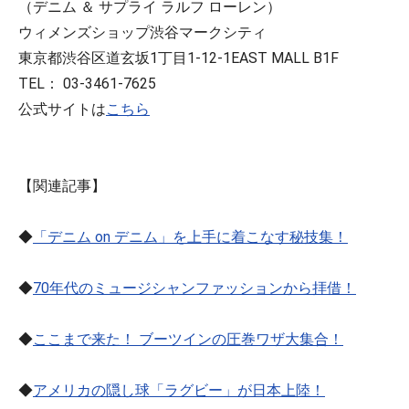
（デニム ＆ サプライ ラルフ ローレン）
ウィメンズショップ渋谷マークシティ
東京都渋谷区道玄坂1丁目1-12-1EAST MALL B1F
TEL： 03-3461-7625
公式サイトは
こちら
【関連記事】
◆
「デニム on デニム」を上手に着こなす秘技集！
◆
70年代のミュージシャンファッションから拝借！
◆
ここまで来た！ ブーツインの圧巻ワザ大集合！
◆
アメリカの隠し球「ラグビー」が日本上陸！