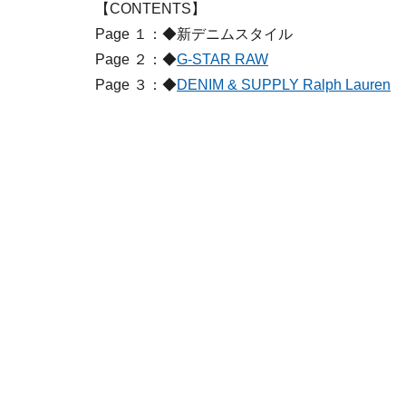
【CONTENTS】
Page １：◆新デニムスタイル
Page ２：◆
G-STAR RAW
Page ３：◆
DENIM & SUPPLY Ralph Lauren