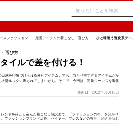
ースファッション
定番アイテムの着こなし・選び方
ひと味違う進化系デニ
し・選び方
スタイルで差を付ける！
の日感を印象づけられる便利アイテム。でも、当たり前すぎるアイテムだか
他大勢ルックに埋もれてしまいがち。そこで、今回は、定番ジーンズを進化
更新日：2012年01月13日
トレンドを落とし込んだ着こなし解説まで、「ファッションの今」を分かり
る。ファッションブランド店長、バイヤー、プレスなどの豊富な現場キャリ
...続きを読む
ミナーやイベント出演も多い。