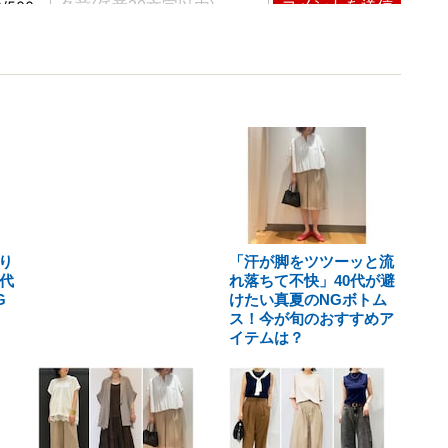
り
「汗が脚をツツーッと流
代
れ落ちて不快」40代が避
G
けたい真夏のNGボトム
ス！今が旬のおすすめア
イテムは？