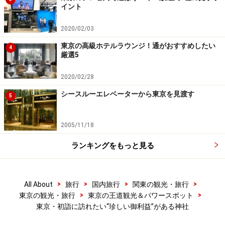
イント
住所：東京都新宿区百人町1-11-16
アクセス：JR『新大久保』駅より徒歩1分
2020/02/03
JR『大久保』駅より徒歩2分
東京の高級ホテルラウンジ！通がおすすめしたい
4
厳選5
2020/02/28
シースルーエレベーターから東京を見渡す
脱雨男＆雨女！ 快晴祈願の 『気象神社』～
5
高円寺
2005/11/18
ランキングをもっと見る
緑が気持ちいい氷川神社。境内に入ってすぐ左手に進むと
『気象神社』です
自分のことで恐縮ですが、私は強力な雨女。子供の頃か
>
>
>
>
All About
旅行
国内旅行
関東の観光・旅行
>
>
東京の観光・旅行
東京の王道観光＆パワースポット
らイベント事は決まって雨、社会人になってもここぞと
東京・初詣に訪れたい“珍しい御利益”がある神社
いう仕事の日は全て雨、ついには結婚式でもほとんど雨