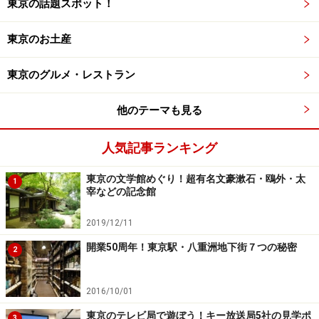
東京の話題スポット！
ころまたまた的中！ さらに射撃だけでなく様々な願い事
にも御利益があるという話が広まり、参詣者も増え、こ
東京のお土産
の神社は皆中稲荷神社という名で呼ばれるようになった
東京のグルメ・レストラン
のです。
他のテーマも見る
境内はさほど広くなく、お詣りしているのは地元の人が
多いのですが、最近ではコリアンタウンに遊びに来た人
人気記事ランキング
たちも訪れるようになりました。そのせいか、「宝くじ
当たりますように」という願い事がダントツに多い中、
東京の文学館めぐり！超有名文豪漱石・鴎外・太
1
宰などの記念館
「東方神起の新曲が当たりますように！」というこの街
ならではの願い事を書いた絵馬も。くじ運、ヒット祈
2019/12/11
願、合格祈願に、百発百中の伝説を持つ神社を頼ってみ
開業50周年！東京駅・八重洲地下街７つの秘密
2
てはいかがでしょう。
2016/10/01
＜DATA＞
■
皆中稲荷神社
東京のテレビ局で遊ぼう！キー放送局5社の見学ポ
3