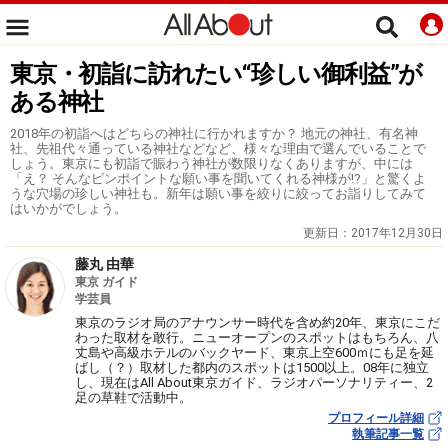
東京・初詣に訪れたい“珍しい御利益”が
ある神社
2018年の初詣へはどちらの神社に行かれますか？ 地元の神社、有名神
社、先祖代々通っている神社などなど、様々な理由で選んでいることで
しょう。東京にも初詣で賑わう神社が数限りなくありますが、中には
「え？ そんなピンポイントな願い事を聞いてくれる神様が!?」と驚くよ
うな穴場の珍しい神社も。新年は願い事を絞りに絞ってお詣りしてみて
はいかがでしょう。
更新日：
2017年12月30日
藤丸 由華
東京 ガイド
学芸員
東京のラジオ局のアナウンサー時代を含め約20年、東京にこだ
わった取材を敢行。ニューオープンのスポットはもちろん、八
丈島や高級ホテルのバックヤード、東京上空600ｍにも足を延
ばし（？）取材した都内のスポットは1500以上。08年に独立
し、現在はAll About東京ガイド、ラジオパーソナリティー、2
足の草鞋で活動中。
プロフィール詳細
執筆記事一覧