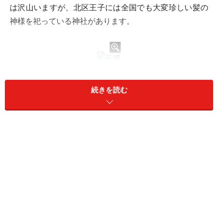
は沢山いますが、北区王子には全国でも大変珍しい髪の
神様を祀っている神社があります。
石柵の寄進者名にはプロの名前がずらり
続きを読む
王子という地名の元となった王子神社の一角にある『関
神社』は、百人一首で有名な和歌の名手・蝉丸が祀られ
ている神社。蝉丸は美しい髪が美人の条件であった平安
時代、髪が逆立ち悩んでいる姉のために、“かもじ”や“か
つら”を作り髪の毛を整える工夫をしたことから、髪の神
様として信仰を集めてきました。