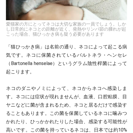
愛猫家の方にとってネコは大切な家族の一員でしょう。しか
し日常的にネコとの距離が近く、発熱やリンパ節の腫れが起
こった場合、猫ひっかき病も疑う必要があります
「猫ひっかき病」は名前の通り、ネコによって起こる病
気です。ネコに保菌されているバルトネラ・ヘンセレ
（Bartonella henselae）というグラム陰性桿菌によって
起こります。
ネコのダニやノミによって、ネコからネコへ感染しま
す。ネコには症状が現れませんが、血液、口腔粘膜、目
ヤニなどに菌が含まれるため、ネコと居るだけで感染す
ることもあります。この菌を保菌しているネコに噛みつ
かれたり、ひっかかれたりした場合、感染する可能性が
高いです。この菌を持っているネコは、日本では約10%