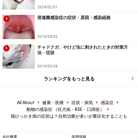
は、特定の抗菌薬を使用します。
2024/02/01
マクロライド系抗菌薬（エリスロシン、クラリス、
溶連菌感染症の症状・原因・感染経路
4
クラリシッド）
テトラサイクリン系抗菌薬（ミノマイシン）
2010/04/26
です。
チャドクガ、やけど虫に刺されたときの対策方
5
法・症状
2019/05/28
ランキングをもっと見る
>
>
>
>
All About
健康・医療
症状・病気
感染症
>
動物の感染症 （狂犬病・BSE・口蹄疫）
猫ひっかき病の症状は？自然治癒が多いが重症化することも
会社概要
採用情報