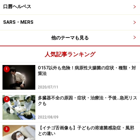
口唇ヘルペス
ではないため、確定診断はできません。超音波検査やCT
などではリンパ節の腫れ具合を確認します。
SARS・MERS
検査による確定診断を受けたい場合は、血液検査で原因
他のテーマも見る
菌であるバルトネラ・ヘンセレに対する抗体があるかど
うかを確認することいなりますが、残念ながらこの検査
人気記事ランキング
は一部の大学でしか行っていません。そのため、問診と
症状などを照らし合わせて判断するしかなく、確定診断
O157以外も危険！病原性大腸菌の症状・種類・対
1
策法
が難しいのです。
2020/07/11
多臓器不全の原因・症状・治療法・予後…急死リス
2
クも
猫ひっかき病の治療法……自然治癒するが、
2022/08/09
早期回復のため抗菌薬も
【イチゴ舌画像も】子どもの溶連菌感染症・風邪
3
自然に治りますが、重症化した場合や早く治すために
との違い