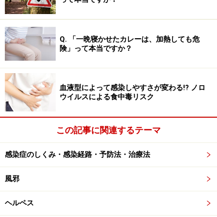
水疱になったり、化膿することがあります。
これらの症状、特にリンパ節の腫れや痛みは数週間から
Q. 「一晩寝かせたカレーは、加熱しても危
数カ月と長く続きます。適切に診断を受けた上で、治療
険」って本当ですか？
することが望ましいです。免疫不全のある人の場合、重
症化するリスクもあります。
血液型によって感染しやすさが変わる!? ノロ
ウイルスによる食中毒リスク
猫ひっかき病の診断法……血液検査でも通常
は難しい確定診断
この記事に関連するテーマ
ネコと同居しているかどうか、発熱の前の10日前後にネ
感染症のしくみ・感染経路・予防法・治療法
コにひっかかれたりかまれたりしていないかがポイント
です。
風邪
血液検査を行った場合、白血球やCRPというタンパクの
ヘルペス
上昇が見られますが、これらは猫ひっかき病特有の症状