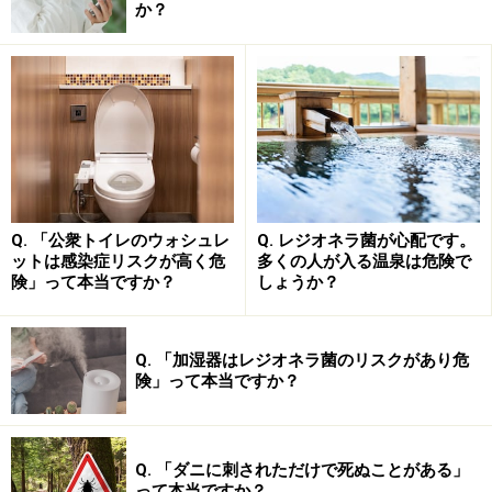
か？
Q. 「公衆トイレのウォシュレ
Q. レジオネラ菌が心配です。
長く続く高熱から微熱まで様々な発熱
ットは感染症リスクが高く危
多くの人が入る温泉は危険で
険」って本当ですか？
しょうか？
関節痛
吐き気
Q. 「加湿器はレジオネラ菌のリスクがあり危
険」って本当ですか？
です。リンパ節腫脹は主にネコにひっかかれた部分に近
いリンパ節です。手なら脇のあるリンパ節、足なら足の
付け根、鼠径部です。猫に引っかかれて傷になった部分
Q. 「ダニに刺されただけで死ぬことがある」
は3～10日で盛り上がった湿疹である丘疹、水をもった
って本当ですか？