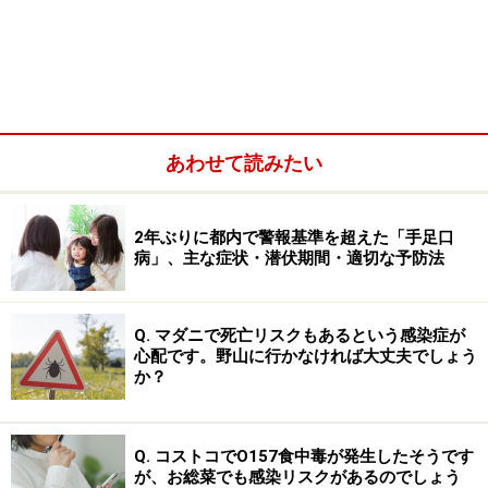
は9～12月の発生が年間の64%を占めており、発生のピ
ークは11月と報告されています。西日本と都市部の比較
的温暖な地域で多く発生しています。また、子ネコも菌
を持っていることが多いです。外を出歩くようになる時
期に、他のネコとの接触でノミを介して感染したり、ネ
あわせて読みたい
コ同士で噛んだり、ひっかいたりする中で広がると考え
られています。
2年ぶりに都内で警報基準を超えた「手足口
病」、主な症状・潜伏期間・適切な予防法
猫ひっかき病の症状・初期症状……リンパ節
の腫れ・発熱・関節痛など
Q. マダニで死亡リスクもあるという感染症が
心配です。野山に行かなければ大丈夫でしょう
主な症状は
か？
リンパ節が腫れるリンパ節腫脹やリンパ節の痛み
Q. コストコでO157食中毒が発生したそうです
が、お総菜でも感染リスクがあるのでしょう