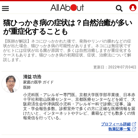
猫ひっかき病の症状は？自然治癒が多い
が重症化することも
【医師が解説】ネコにひっかかれた後で、発熱やリンパの腫れなどの症
状が出た場合、猫ひっかき病の可能性があります。ネコには無症状です
がヒトには症状が出る菌が原因で、多くは自然治癒しますが重症化する
ケースもあります。猫ひっかき病の初期症状、症状、治療法について解
説します。
更新日：
2022年07月04日
清益 功浩
家庭の医学 ガイド
医師
小児科医・アレルギー専門医。京都大学医学部卒業後、日本赤
十字社和歌山医療センター、京都医療センターなどを経て、大
阪府済生会中津病院小児科・アレルギー科で診療に従事。論
文・学会報告多数。診察室外で多くの方に正確な医療情報を届
けたいと、インターネットやテレビ、書籍などでも数多くの情
報発信を行っている。
プロフィール詳細
執筆記事一覧