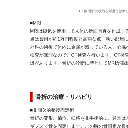
CT像 骨折の状態を断層で診
■MRI
MRIは磁気を使用して人体の断面写真を作成
点は費用が約1万円程度と高額な点、狭い部屋に
外科の術後で体内に金属が残っている人、心臓
検査が無理なので、CT検査を行います。CT検査
爆があります。骨折の診断に時としてMRIが撮
骨折の治療・リハビリ
■非間欠的整復固定術
骨折の変形、偏位、転移を非手術的に、通常は
ギプスで骨を固定します。この時の骨固定が良