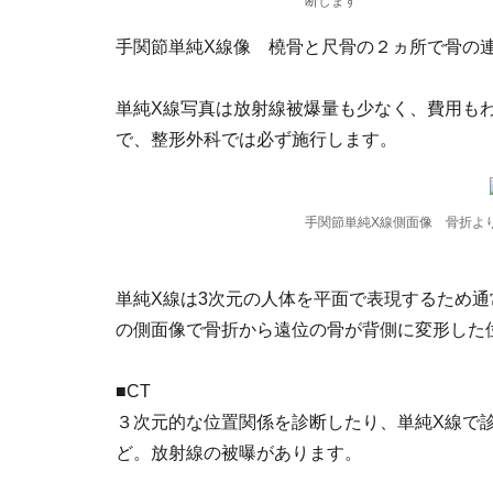
断します
手関節単純X線像 橈骨と尺骨の２ヵ所で骨の
単純X線写真は放射線被爆量も少なく、費用も
で、整形外科では必ず施行します。
手関節単純X線側面像 骨折よ
単純X線は3次元の人体を平面で表現するため
の側面像で骨折から遠位の骨が背側に変形した
■CT
３次元的な位置関係を診断したり、単純X線で診
ど。放射線の被曝があります。