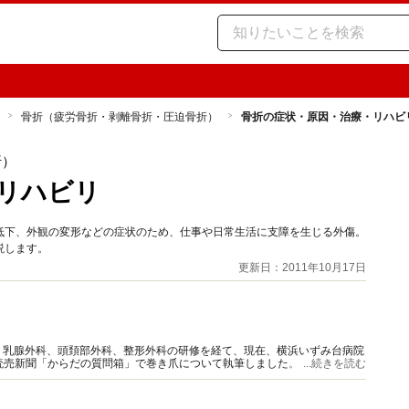
骨折（疲労骨折・剥離骨折・圧迫骨折）
骨折の症状・原因・治療・リハビ
折）
リハビリ
低下、外観の変形などの症状のため、仕事や日常生活に支障を生じる外傷。
説します。
更新日：2011年10月17日
、乳腺外科、頭頚部外科、整形外科の研修を経て、現在、横浜いずみ台病院
 読売新聞「からだの質問箱」で巻き爪について執筆しました。 215.3.10 公
...続きを読む
ました。