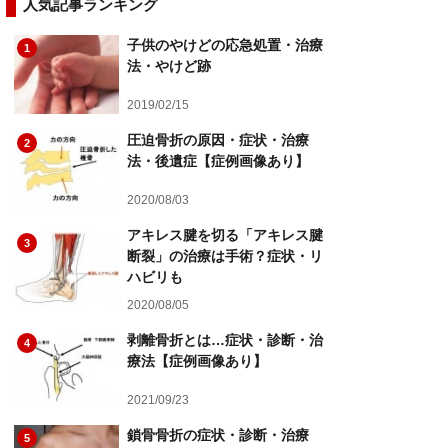
人気記事ランキング
子供のやけどの応急処置・治療
1
法・やけど跡
2019/02/15
圧迫骨折の原因・症状・治療
2
法・後遺症【症例画像あり】
2020/08/03
アキレス腱を切る「アキレス腱
3
断裂」の治療は手術？症状・リ
ハビリも
2020/08/05
剥離骨折とは…症状・診断・治
4
療法【症例画像あり】
2021/09/23
鎖骨骨折の症状・診断・治療
5