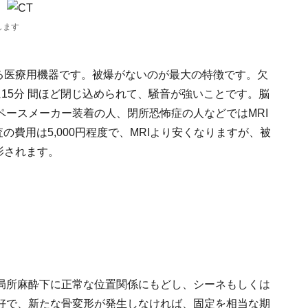
断します
する医療用機器です。被爆がないのが最大の特徴です。欠
15分 間ほど閉じ込められて、騒音が強いことです。脳
ペースメーカー装着の人、閉所恐怖症の人などではMRI
の費用は5,000円程度で、MRIより安くなりますが、被
影されます。
局所麻酔下に正常な位置関係にもどし、シーネもしくは
好で、新たな骨変形が発生しなければ、固定を相当な期