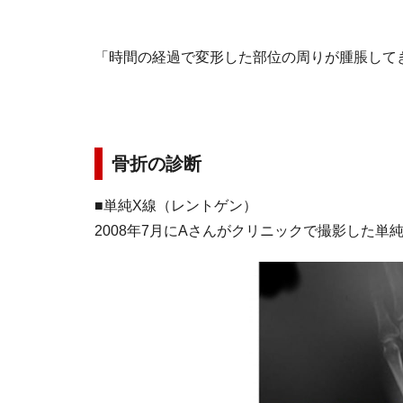
「時間の経過で変形した部位の周りが腫脹して
骨折の診断
■単純X線（レントゲン）
2008年7月にAさんがクリニックで撮影した単