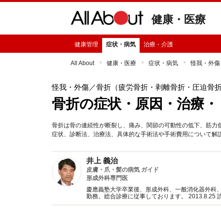
健康・医療
健康管理
症状・病気
治療・介護
All About
健康・医療
症状・病気
怪我・外傷
怪我・外傷
／骨折（疲労骨折・剥離骨折・圧迫骨
骨折の症状・原因・治療・
骨折は骨の連続性が断裂し、痛み、関節の可動性の低下、筋力
症状、診断法、治療法、具体的な手術法や手術費用について解
井上 義治
皮膚・爪・髪の病気 ガイド
形成外科専門医
慶應義塾大学卒業後、形成外科、一般消化器外科
勤務。総合診療に従事しております。 2013.8.25
明新聞で「ロコモティブシンドローム」を執筆し