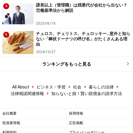
課長以上（管理職）は残業代が会社から出ない？
4
労働基準法から解説
2023/06/18
チュロス、チュリトス、チュロッキー…意外と知ら
5
ない「棒状ドーナツの呼び名」がたくさんある理
由
2024/10/27
ランキングをもっと見る
>
>
>
>
All About
ビジネス・学習
社会
暮らしの法律
>
法律相談関連情報
知らないと損！賢い賠償金の請求方法
会社概要
採用情報
投資家情報
広告掲載
利用規約
プライバシーポリシー