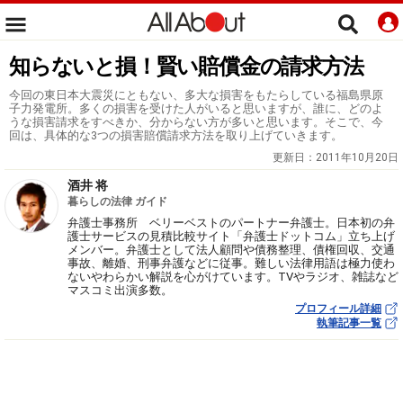
知らないと損！賢い賠償金の請求方法
今回の東日本大震災にともない、多大な損害をもたらしている福島県原
子力発電所。多くの損害を受けた人がいると思いますが、誰に、どのよ
うな損害請求をすべきか、分からない方が多いと思います。そこで、今
回は、具体的な3つの損害賠償請求方法を取り上げていきます。
更新日：
2011年10月20日
酒井 将
暮らしの法律 ガイド
弁護士事務所 ベリーベストのパートナー弁護士。日本初の弁
護士サービスの見積比較サイト「弁護士ドットコム」立ち上げ
メンバー。弁護士として法人顧問や債務整理、債権回収、交通
事故、離婚、刑事弁護などに従事。難しい法律用語は極力使わ
ないやわらかい解説を心がけています。TVやラジオ、雑誌など
マスコミ出演多数。
プロフィール詳細
執筆記事一覧