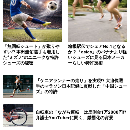
なお、原子力損害賠償法第4条第1項は、「前条の場合に
おいては、同条の規定により損害を賠償する責めに任ず
べき原子力事業者以外の者は、その損害を賠償する責め
「無回転シュート」が蹴りや
箱根駅伝でシェアNo.1となる
に任じない。」と規定しており、原子力事業者以外の者
すい!? 本田圭佑選手も着用し
か？「asics」のバナナより軽
への責任追及を認めていません。今回の事故について
た“ミズノ”のユニークな特許
いシューズに見る日本メーカ
シューズの秘密
ーらしい特許技術
は、福島原発の設計にかかわった米国原発メーカーのゼ
ネラル・エレクトリック（GE）社や東芝の責任を問う声
もありますが、原子力損害賠償法第4条第1項があること
「ケニアランナーの走り」を実現!? 大迫傑選
手のマラソン日本記録に貢献した「中国シュー
から、東京電力以外に対する賠償請求は難しいと考えら
ズ」の特許
れます。
自転車の「ながら運転」は反則金1万2000円!?
弁護士YouTuberに聞く、厳罰化の背景
東京電力は免責される？