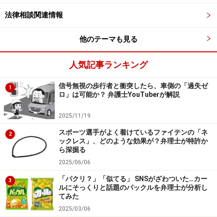
にはおさまっているということになり、異常に巨大」な
法律相談関連情報
地震だったとは言いづらいでしょう。
他のテーマも見る
現在、東京電力は、表立ってはこの免責条項の適用を求
めてはいませんが、仮に東京電力が今後そのような主張
人気記事ランキング
をしたとしても、裁判所がその主張を採用する可能性は
低いものと思われます。
信号無視の歩行者と衝突したら、車側の「過失ゼ
1
ロ」は可能か？ 弁護士YouTuberが解説
次は、具体的な請求方法を紹介します >>
2025/11/19
スポーツ選手がよく着けているファイテンの「ネ
2
ックレス」、どのような効果が？弁理士が特許か
※記事内容は執筆時点のものです。最新の内容をご確認くださ
ら深掘る
い。
2025/06/06
「パクリ？」「似てる」 SNSがざわついた…カー
3
ルにそっくりと話題のパックルを弁理士が分析し
次のページへ
1
/
2
てみた
2025/03/06