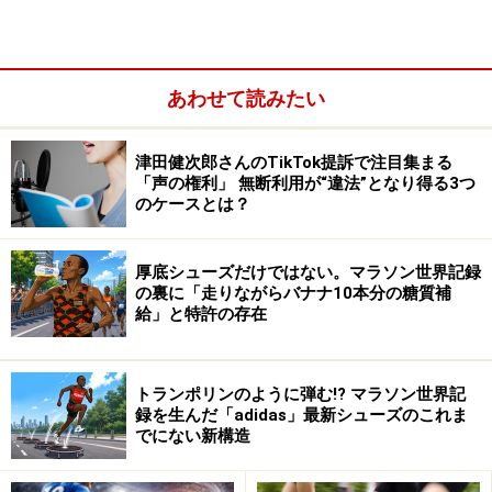
福島原発を稼働させて電力供給を行っていた事業者は、
東京電力株式会社(以下、「東京電力」)です。ですか
あわせて読みたい
ら、東京電力は、原子力損害賠償法第3条第1項に基づい
て、原子力による損害を、被害を受けた人に対して賠償
津田健次郎さんのTikTok提訴で注目集まる
する義務があるということになります。
「声の権利」 無断利用が“違法”となり得る3つ
のケースとは？
厚底シューズだけではない。マラソン世界記録
の裏に「走りながらバナナ10本分の糖質補
給」と特許の存在
トランポリンのように弾む!? マラソン世界記
録を生んだ「adidas」最新シューズのこれま
でにない新構造