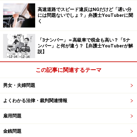
高速道路でスピード違反はNGだけど「遅い分
原子力損害賠償法第3条第1項には「ただし、その損害が
には問題ないでしょ？」弁護士YouTuberに聞
異常に巨大な天災地変又は社会的動乱によって生じたも
く
のであるときは、この限りでない。」と記載がありま
す。これをそのまま捉えると、東京電力は責任を負わな
「3ナンバー」＝高級車で税金も高い？「5ナ
いのではないか？という疑念がわいてきます。
ンバー」と何が違う？【弁護士YouTuberが解
説】
ポイントは、今回の地震と津波が「異常に巨大」だった
この記事に関連するテーマ
といえるかどうかです。福島県内での地震は震度6強・
加速度は550ガルで、関東大震災の加速度は330ガル程度
男女・夫婦問題
といわれているので、今回は2倍弱程度の規模というこ
とになります。また、福島原発で観測されたのは約13～
よくわかる法律・裁判関連情報
15ｍの津波だったとされていますが、この地域では平安
時代の貞観地震において約8ｍ以上の津波が観測されて
雇用問題
いたといいます。今回は、確かに過去の大地震や大津波
金銭問題
の規模を超えてはいるものの、その2倍以内程度の範囲