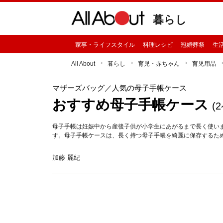
暮らし
家事・ライフスタイル
料理レシピ
冠婚葬祭
生
All About
暮らし
育児・赤ちゃん
育児用品
マザーズバッグ
／人気の母子手帳ケース
おすすめ母子手帳ケース
(
母子手帳は妊娠中から産後子供が小学生にあがるまで長く使い
す。母子手帳ケースは、長く持つ母子手帳を綺麗に保存するた
加藤 麗紀