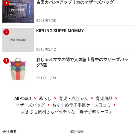
吉田カバン×アップリカのマザーズバッグ
1
2008/07/08
KIPLING SUPER MOMMY
2
2013/02/12
おしゃれママの間で人気急上昇中のマザーズバッ
3
グ6選
2017/11/09
>
>
>
>
All About
暮らし
育児・赤ちゃん
育児用品
>
>
マザーズバッグ
おすすめ母子手帳ケース口コミ
大きさも便利さもバッチリな「母子手帳ケース」
会社概要
採用情報