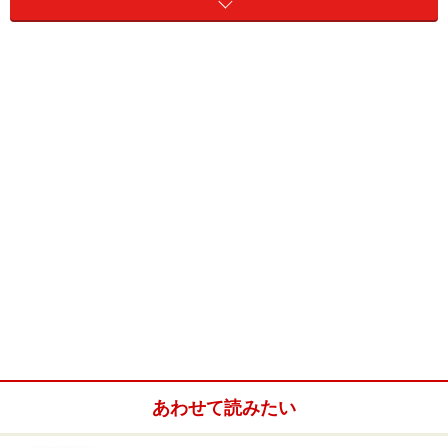
守りを入れていました。
■ベビースティッチ 母子手帳ケース
メーカー：コンビ
価格：Lサイズ 2940円～、Mサイズ 2625円～
購入可能場所：ベビー用品取扱店や公式オンラインショ
ップなど
HP：
www.combi.co.jp/products/bag/passbook_porch/
※データは記事公開時点のものです。
※記事内容は執筆時点のものです。最新の内容をご確認くださ
い。
あわせて読みたい