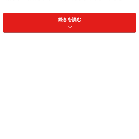
ルエットはもちろん、自然な落ち感が見事だ。足下の溜
まり具合を演出できるおすすめパンツと言える。
続きを読む
【関連リンク】
リー・ジャパン
※記事内容は執筆時点のものです。最新の内容をご確認くださ
い。