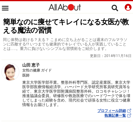
簡単なのに痩せてキレイになる女医が教
える魔法の習慣
同じ体勢は老ける？太る？ こまめに立ち上がることは週末のフルマラソ
ンに匹敵する!? いつまでも健康的でキレイでいる人が実践していること
とは……。重力に負けないシンプルな習慣術をご紹介します。
更新日：
2014年11月16日
山田 恵子
女性の健康 ガイド
医師
東京大学医学部卒業。整形外科専門医、認定産業医。東京大学
医学部医療情報経済学、ハーバード大学研究所客員研究員等を
経て、東京大学医学部附属病院整形外科。ロコモチャレンジ！
推進協議会委員。研修医や救急医療でのハードワークで体を壊
してしまった経験を含め、現代社会で頑張る女性に役立つ健康
情報をお届けします。
プロフィール詳細
執筆記事一覧