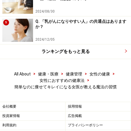
かなる損害についても、当社、各ガイド、その他当社と契約した
情報提供者は一切の責任を負いかねます。
2024/08/30
免責事項
Q. 「乳がんになりやすい人」の共通点はあります
5
か？
次のページへ
1
/
2
2024/12/05
ランキングをもっと見る
>
>
>
>
All About
健康・医療
健康管理
女性の健康
>
女性におすすめの健康法
簡単なのに痩せてキレイになる女医が教える魔法の習慣
会社概要
採用情報
投資家情報
広告掲載
利用規約
プライバシーポリシー