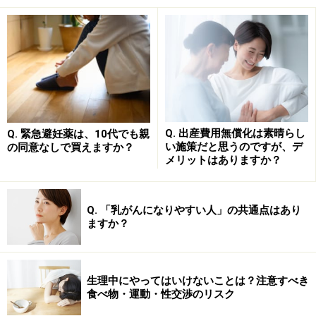
この加齢に加えて、「動かないこと」も筋力低下を起こ
します。動かないことの極端な例として、寝たきり状態
が挙げられますが、寝たきりの初期では、なんと一日で
1～1.5％も筋力が低下してしまうのです。つまり「寝た
きり1日は、一つ年をとる」と言い換えることもできる
でしょう。
Q. 出産費用無償化は素晴らし
Q. 緊急避妊薬は、10代でも親
い施策だと思うのですが、デ
の同意なしで買えますか？
メリットはありますか？
動かないことの対極にあるのは「こまめに動く」ことで
すから、本格的なエクササイズではなくても効果の高さ
が期待できることが予想できますよね。
Q. 「乳がんになりやすい人」の共通点はあり
ますか？
究極のダイエット!? こまめに立ち上がる習
生理中にやってはいけないことは？注意すべき
慣は、週末フルマラソンと同じ運動量
食べ物・運動・性交渉のリスク