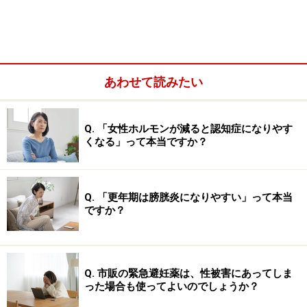
あわせて読みたい
Q. 「女性ホルモンが減ると認知症になりやす
くなる」って本当ですか？
「寝たきり1日で一つ年をとる」
Q. 「更年期は膀胱炎になりやすい」って本当
ですか？
例えば、いつまでも若々しいカラダでいるためにとても
重要な筋力は、悲しいかな、年を重ねるにつれてどんど
ん低下します。何ともう30代頃からゆるやかに低下し始
Q. 市販の緊急避妊薬は、性被害にあってしま
め、50代になるとその速度は急激に加速。その率は一年
った場合も使ってよいのでしょうか？
で1％前後にも。