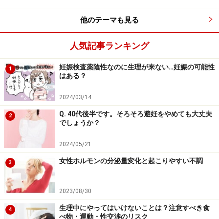
をするのと、こまめに動く人は、同じだけの運動をして
いる
」ということになりますよね。意外に感じる人も多
他のテーマも見る
いのではないでしょうか？
人気記事ランキング
また、こまめに姿勢を変える、立ち上がることは、身体
妊娠検査薬陰性なのに生理が来ない…妊娠の可能性
1
に疲労感を蓄積させないためにもとても効果的。どんな
はある？
に正しい姿勢でも、人の身体は、同じ体勢でいると身体
に負担がかかり筋肉が疲労します。この状態を続ける
2024/03/14
と、重ダルさだけでなく、生活に支障を来すほどの痛み
Q. 40代後半です。そろそろ避妊をやめても大丈夫
2
でしょうか？
に変わることも。でもこまめに姿勢を動かすことで予防
できてしまうことも多いのです。
2024/05/21
※記事内容は執筆時点のものです。最新の内容をご確認くださ
女性ホルモンの分泌量変化と起こりやすい不調
3
い。
※当サイトにおける医師・医療従事者等による情報の提供は、診
断・治療行為ではありません。診断・治療を必要とする方は、適
2023/08/30
切な医療機関での受診をおすすめいたします。記事内容は執筆者
個人の見解によるものであり、全ての方への有効性を保証するも
生理中にやってはいけないことは？注意すべき食
4
のではありません。当サイトで提供する情報に基づいて被ったい
べ物・運動・性交渉のリスク