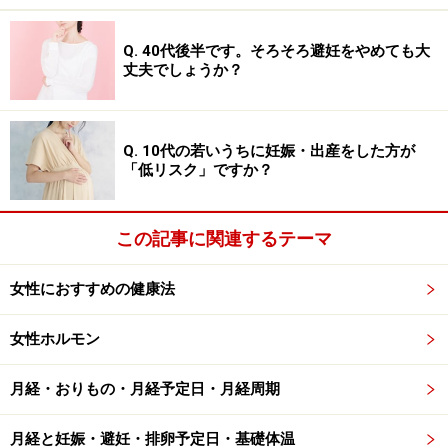
こまめに立つのはフルマラソンに匹敵!?
Q. 40代後半です。そろそろ避妊をやめても大
丈夫でしょうか？
運動不足を考え、ジムなどでエクササイズなどしようと
思っても三日坊主……ということも多いと思います。で
は、「こまめに立ち上がる」とどんな効果が期待できる
Q. 10代の若いうちに妊娠・出産をした方が
「低リスク」ですか？
のでしょうか。
実は、日中あまり動かないヒトと、一日中立ったり座っ
この記事に関連するテーマ
たりしているヒトは、一日約350kcalものエネルギー消費
量の差があるという調査結果があるのです。これを一週
女性におすすめの健康法
間に換算すると2450kcalにも！
女性ホルモン
この数値は、体重50kgの女性がフルマラソンした場合の
月経・おりもの・月経予定日・月経周期
消費カロリーとほぼ同程度（フルマラソンの方が少ない
ぐらいです）。…ということは、「
週１でフルマラソン
月経と妊娠・避妊・排卵予定日・基礎体温