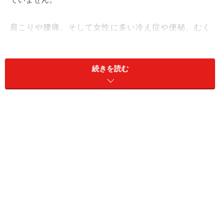
肩こりや腰痛、そして女性に多い冷え症や便秘、むく
み。さらには、年齢とともに気になってくるボディライ
ンの崩れやたるみ。これらの悩みやトラブルの多くの原
因の一つが、「同じ姿勢でずっといること」というの
続きを読む
は、意外と知られていません。一方で、「身体を動かし
ましょう」というと、多くの人が「運動」や「エクササ
イズ」のことだと思うようです。もちろんスポーツなど
激しい運動もそれなりにメリットがあります。でも「同
じ姿勢をとり続けることなく、こまめに姿勢を変える」
という程度の「動かす」でも、びっくりするような効果
があるのです。