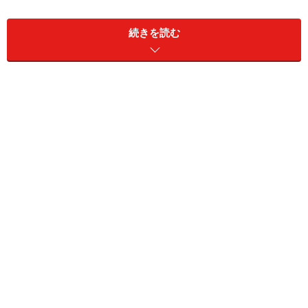
また、ジャケットのみならず、同型の5ポケットパンツ
続きを読む
も展開予定だとか。こちらも楽しみです。ぜひ、お店に
足を運んでみてください。
【関連リンク】
・
ディオール
※記事内容は執筆時点のものです。最新の内容をご確認くださ
い。