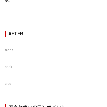
成。
AFTER
front
back
side