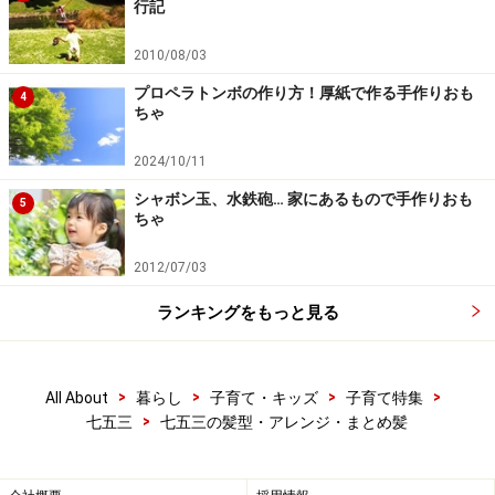
行記
2010/08/03
プロペラトンボの作り方！厚紙で作る手作りおも
4
ちゃ
2024/10/11
シャボン玉、水鉄砲… 家にあるもので手作りおも
5
ちゃ
2012/07/03
ランキングをもっと見る
>
>
>
>
All About
暮らし
子育て・キッズ
子育て特集
>
七五三
七五三の髪型・アレンジ・まとめ髪