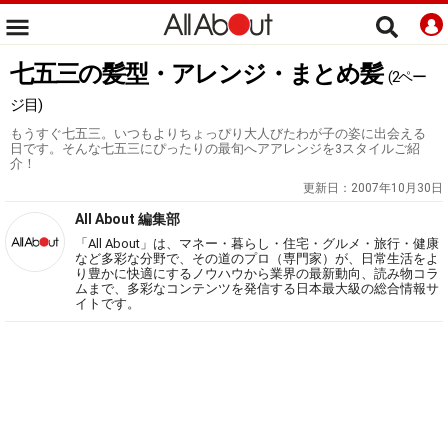
七五三の髪型・アレンジ・まとめ髪
(2ペー
ジ目)
もうすぐ七五三。いつもよりちょっぴり大人びたわが子の姿に出会える
日です。そんな七五三にぴったりの最旬へアアレンジを3スタイルご紹
介！
更新日：
2007年10月30日
All About 編集部
「All About」は、マネー・暮らし・住宅・グルメ・旅行・健康
など多彩な分野で、その道のプロ（専門家）が、日常生活をよ
り豊かに快適にするノウハウから業界の最新動向、読み物コラ
ムまで、多彩なコンテンツを発信する日本最大級の総合情報サ
イトです。