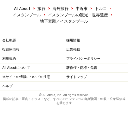
>
>
>
>
>
All About
旅行
海外旅行
中近東
トルコ
こちらは横向きのメデューサ。苔で顔がやや緑がかってます
>
>
イスタンブール
イスタンブールの観光・世界遺産
地下宮殿／イスタンブール
涙の柱からさらに進むと、今度は階段を数段降りて右手
に大きな柱が2本あり、それぞれ柱の土台部分にメデュ
ーサの顔が使われています。なぜか一つは横向きで、も
会社概要
採用情報
う一つは上下逆さ。なぜこのように置かれたのかについ
投資家情報
広告掲載
ては、メデューサの目の魔力を封じ込めるためだとか、
利用規約
プライバシーポリシー
単なる高さ調整、ローマ文明がギリシャ文明征服の意味
All Aboutについて
著作権・商標・免責
を込めたため、あるいは多神教から一神教への移行時代
当サイトの情報についての注意
サイトマップ
に封じ込めの意味があった……などなど色々な説がありま
ヘルプ
す。いずれにせよ、薄暗い地下宮殿でライトアップされ
た緑色のメデューサの顔が柱の土台として押さえつけら
© All About, Inc. All rights reserved.
掲載の記事・写真・イラストなど、すべてのコンテンツの無断複写・転載・公衆送信等
れるさまは、その魔力を封じ込めるためでは？と思うの
を禁じます
はガイドだけではないはず。