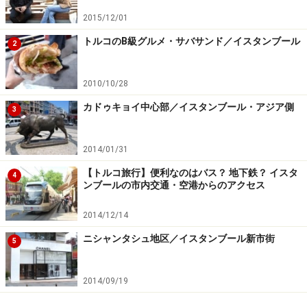
途中左手には、ライトアップされた「涙の柱」と呼ばれ
2015/12/01
る柱が一本あります。柱のモチーフが、逆向きの涙のし
トルコのB級グルメ・サバサンド／イスタンブール
2
ずく模様な上に、常にしっとりと濡れているからこう呼
ばれているのだとか。ただしこの模様については諸説あ
2010/10/28
り、クジャクの羽根模様だという説もあれば、トルコで
カドゥキョイ中心部／イスタンブール・アジア側
よく見られる目玉モチーフ、ナザールボンジュだという
3
説もあります。
2014/01/31
この柱には穴が一つ空いており、ここに指を入れて手を
【トルコ旅行】便利なのはバス？ 地下鉄？ イスタ
4
360度まわせたら願い事がかなうという話もあるため、
ンブールの市内交通・空港からのアクセス
観光客が行列を作ってここに指を入れてまわして写真を
2014/12/14
撮っていることも。
ニシャンタシュ地区／イスタンブール新市街
5
2014/09/19