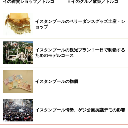
イの雑貨ショップ／トルコ
ョイのグルメ散策／トルコ
市によって改めて修復され、1987年より一般公開を開
始。貯水池としてはもっと広さがあり、この辺り一帯の
建物の地下とつながっているという説もあるとか。
イスタンブールのベリーダンスグッズ土産・シ
ョップ
柱は全て高さ9メートルで、4メートルおきに28本並んで
おり、これが12列あるので全部で336本。柱の中には帝
イスタンブールの観光プラン！一日で制覇する
国内のあちこちから持ち込まれた再利用モノも含まれて
ためのモデルコース
いるため、種類も色々あり、それがまたエキゾチックな
雰囲気をもたらしています。
イスタンブールの物価
地下宮殿の見どころ
イスタンブール情勢、ゲジ公園抗議デモの影響