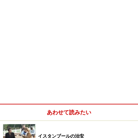
希望する人は入口でイヤフォンガイドサービスを購入するこ
ともできます
宮殿という名前がついているけれど、実はここ、ビザン
チン帝国時代から続く地下貯水池。黒海に近い水源から
19キロかけて水が運びこまれ、ここからアヤソフィアや
トプカプ宮殿などに供給されていたのだとか。ローマ時
代から残る、何本ものコリント式やイオニア式の柱がオ
レンジ色の照明でほのかにライトアップされている様
は、確かに厳かな宮殿を思わせます。
あわせて読みたい
イスタンブールの治安