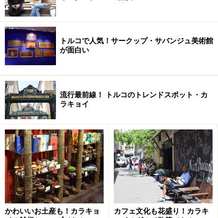
トルコで人気！サークップ・サバンジュ美術館
が面白い
流行最前線！ トルコのトレンドスポット・カ
ラキョイ
入口は思ったより小さいものの、内部が広いので出口はまた
別の場所に
東ローマ帝国時代の6世紀頃、ユスティニアヌス1世によ
って建設されたこの建物はオスマントルコ帝国時代に再
発見され、トプカプ宮殿へも水を供給するようになりま
す。その後再び放置されますが1985年にイスタンブール
かわいいお土産も！カラキョ
カフェ文化も花盛り！カラキ