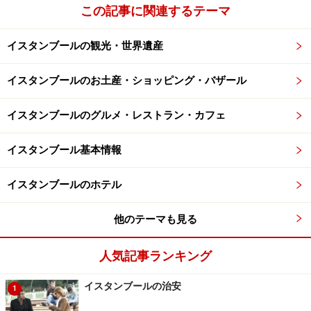
この記事に関連するテーマ
その魔力を封じ込めたかったのか、逆向きに据え付けられた
メデューサの顔
イスタンブールの観光・世界遺産
イスタンブールのお土産・ショッピング・バザール
あらゆるところに注意書きが出ているほど、本当に濡れてツ
ルツルの床なので、要注意
イスタンブールのグルメ・レストラン・カフェ
水面に浮かぶ柱の足元にはまだ浅く水が張っており、中
には魚も泳いでいます。歩道が設置されているので、そ
イスタンブール基本情報
こを歩いて内部奥まで行けるようになっていますが、湿
気のせいか路面は常に濡れていて滑りやすいので、要注
イスタンブールのホテル
意です。
他のテーマも見る
人気記事ランキング
イスタンブールの治安
1
これ一本だけ他と模様が異なり、ライトアップされています