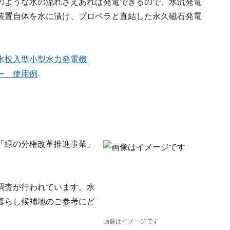
のような水の流れさえあれば発電できるので、水流発電
装置自体を水に漬け、プロペラと直結した永久磁石発電
水投入型小型水力発電機
ー 使用例
「緑の分権改革推進事業」
調査が行われています。水
暮らし候補地のご参考にど
画像はイメージです