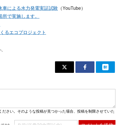
水車による水力発電実証試験
（YouTube）
箇所で実施します。
♪
くるエコプロジェクト
い。