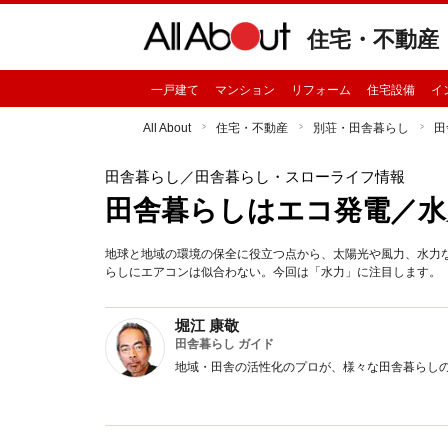
住宅・不動産
一戸建て
マンション
リフォーム
住宅設備
イ
All About
住宅・不動産
別荘・田舎暮らし
田
田舎暮らし
／田舎暮らし・スローライフ情報
田舎暮らしはエコ発電／水
地球と地域の環境の保全に役立つ点から、太陽光や風力、水力
らしにエアコンは似合わない。今回は「水力」に注目します。
堀江 康敬
田舎暮らし ガイド
地域・田舎の活性化のプロが、様々な田舎暮らし