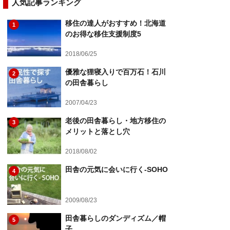
人気記事ランキング
移住の達人がおすすめ！北海道
1
のお得な移住支援制度5
2018/06/25
優雅な狸寝入りで百万石！石川
2
の田舎暮らし
2007/04/23
老後の田舎暮らし・地方移住の
3
メリットと落とし穴
2018/08/02
田舎の元気に会いに行く-SOHO
4
2009/08/23
田舎暮らしのダンディズム／帽
5
子