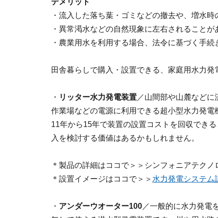
デメリット
・流入した落ち葉・ゴミなどの撤去や、増水時
・異常渇水などの自然現象に左右されることが
・農業用水を利用する場合、法令に基づく手続
田舎暮らしで購入・設置できる、家庭用水力発
・
リッター水力発電装置
／山間部や山麓などに
作業場などの電源に利用できる超小型水力発電機
11年から15年で装置の設置コストを回収でき
入を検討する価値はあるかもしれません。
＊製品の詳細はココで＞＞シンフォニアテクノ
＊設置イメージはココで＞＞
水力発電システム
・
アンダーウオーター100
／一般的に水力発電