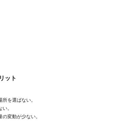
リット
場所を選ばない。
ない。
量の変動が少ない。