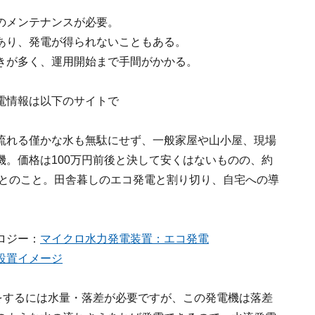
のメンテナンスが必要。
あり、発電が得られないこともある。
きが多く、運用開始まで手間がかかる。
電情報は以下のサイトで
流れる僅かな水も無駄にせず、一般家屋や山小屋、現場
。価格は100万円前後と決して安くはないものの、約
るとのこと。田舎暮しのエコ発電と割り切り、自宅への導
ロジー：
マイクロ水力発電装置：エコ発電
設置イメージ
をするには水量・落差が必要ですが、この発電機は落差