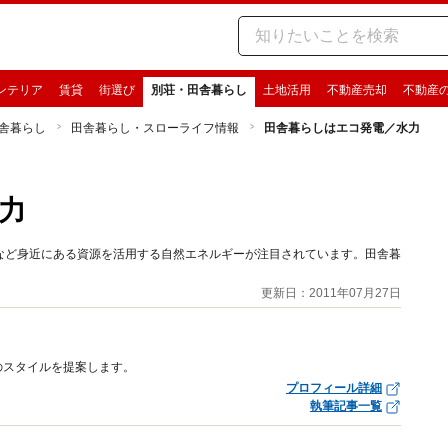
ンテリア
賃貸
街選び
別荘・田舎暮らし
土地活用
不動産売却
不動産
舎暮らし
田舎暮らし・スローライフ情報
田舎暮らしはエコ発電／水力
力
など身近にある資源を活用する自然エネルギーが注目されています。田舎暮
更新日：2011年07月27日
のスタイルを提案します。
プロフィール詳細
執筆記事一覧