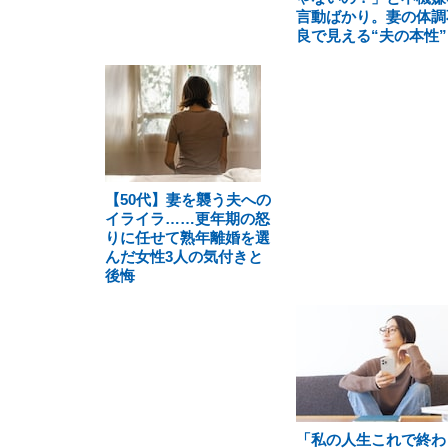
言動ばかり。妻の体調
良で見える“夫の本性”
【50代】妻を襲う夫への
イライラ……更年期の怒
りに任せて熟年離婚を選
んだ女性3人の気付きと
後悔
「私の人生これで終わ