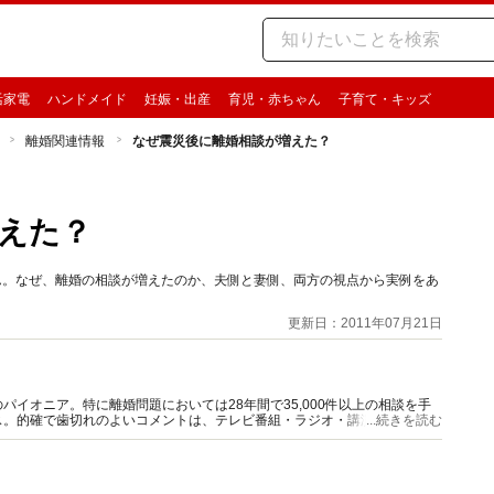
活家電
ハンドメイド
妊娠・出産
育児・赤ちゃん
子育て・キッズ
離婚関連情報
なぜ震災後に離婚相談が増えた？
えた？
ん。なぜ、離婚の相談が増えたのか、夫側と妻側、両方の視点から実例をあ
更新日：2011年07月21日
イオニア。特に離婚問題においては28年間で35,000件以上の相談を手
ス。的確で歯切れのよいコメントは、テレビ番組・ラジオ・講演などでも、
...続きを読む
ー養成講座を開講中。