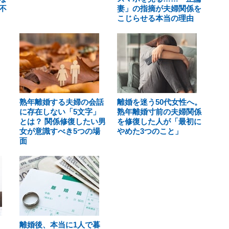
不
妻」の指摘が夫婦関係を
こじらせる本当の理由
熟年離婚する夫婦の会話
離婚を迷う50代女性へ。
に存在しない「5文字」
熟年離婚寸前の夫婦関係
とは？ 関係修復したい男
を修復した人が「最初に
女が意識すべき5つの場
やめた3つのこと」
面
離婚後、本当に1人で暮