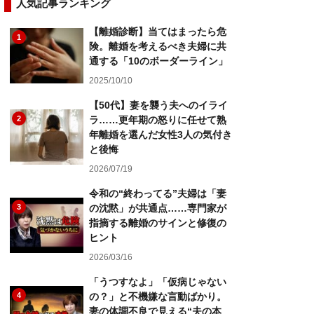
人気記事ランキング
【離婚診断】当てはまったら危
1
険。離婚を考えるべき夫婦に共
通する「10のボーダーライン」
2025/10/10
【50代】妻を襲う夫へのイライ
2
ラ……更年期の怒りに任せて熟
年離婚を選んだ女性3人の気付き
と後悔
2026/07/19
令和の“終わってる”夫婦は「妻
3
の沈黙」が共通点……専門家が
指摘する離婚のサインと修復の
ヒント
2026/03/16
「うつすなよ」「仮病じゃない
4
の？」と不機嫌な言動ばかり。
妻の体調不良で見える“夫の本