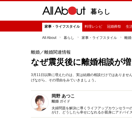
暮らし
家事・ライフスタイル
料理レシピ
冠婚葬祭
生
All About
暮らし
家事・ライフスタイル
離婚
離婚
／離婚関連情報
なぜ震災後に離婚相談が増
3月11日以降に増えたのは、実は結婚の相談だけではありませ
げながら、その理由をみていきましょう。
岡野 あつこ
離婚 ガイド
夫婦問題を解決に導くライフアップカウンセラーのパ
がけ、どうしたら幸せになれるか親身にアドバイ
多くの人の共感を得ている。元祖･離婚カウンセラ