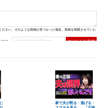
じ
家で夫が黙る・逃げる・
な
スマホを見る……「正論