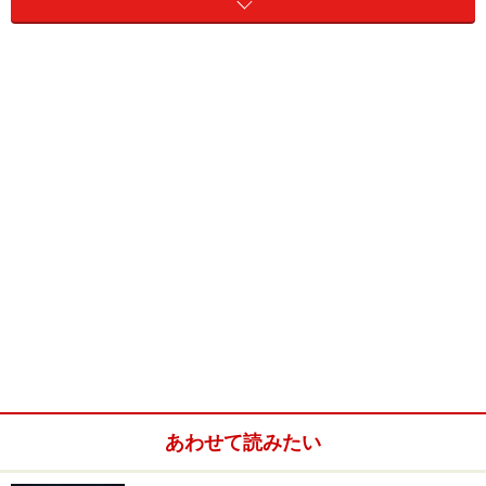
れ始めます。そのため、なかでもガイドのおすすめは、
8月中旬から9月中旬の1ヶ月。この時期だと、オーロラ
とは別の楽しみがあるのですが、それは後ほど……。
あわせて読みたい