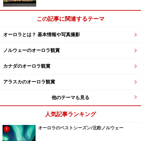
夏のメリットその2 極北の地で楽しむ
「秋」
この記事に関連するテーマ
オーロラとは？ 基本情報や写真撮影
ノルウェーのオーロラ観賞
ホワイトホースから北へ進むと見られるツンドラの紅葉
(C) Tourism Yukon
カナダのオーロラ観賞
ガイドがおススメするオーロラ以外のお楽しみ。それは
アラスカのオーロラ観賞
赤や黄色に色づく木々の美しさ！ 実際、「夏のオーロ
ラ」とは言うもの、8月下旬ともなると短い秋が訪れま
他のテーマも見る
す。この時期にはポプラなどの広葉樹が黄金色に輝き、
紅葉ならぬ黄葉が見られます（オーロラ観賞地に赤くな
人気記事ランキング
るメープルの木はありませんので、ご注意を！）。
オーロラのベストシーズン/北欧ノルウェー
1
また、ユーコン準州のホワイトホースから北へ伸びるハ