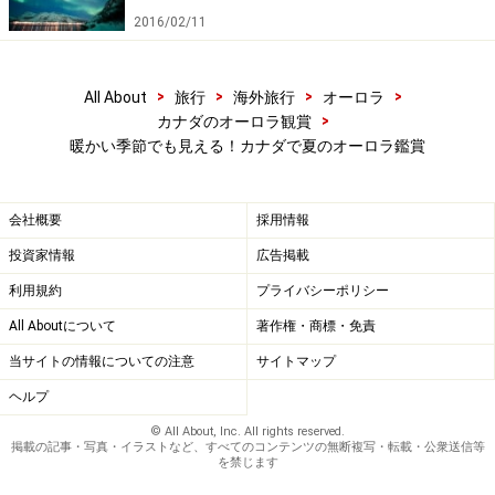
イウェイ沿いでは、低潅木が赤く染まる紅葉が見られま
2016/02/11
す。これは8月下旬から9月上旬の1週間程度が見ごろと
いう、とても限られたものですが、だからこそ、その美
>
>
>
>
All About
旅行
海外旅行
オーロラ
しさも格別というもの。カナダと言えば、
メープル街道
>
カナダのオーロラ観賞
の紅葉が人気を集めますが、こちらは場所も違えば、時
暖かい季節でも見える！カナダで夏のオーロラ鑑賞
期も1ヶ月ほどずれています。極北の地の燃えるような
大地の紅葉も美しさではメープル街道に引けを取りませ
会社概要
採用情報
んよ！
投資家情報
広告掲載
利用規約
プライバシーポリシー
All Aboutについて
著作権・商標・免責
当サイトの情報についての注意
サイトマップ
ヘルプ
© All About, Inc. All rights reserved.
掲載の記事・写真・イラストなど、すべてのコンテンツの無断複写・転載・公衆送信等
を禁じます