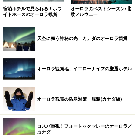
心の高ぶりもあるのですが、面倒であることも事実……。
宿泊ホテルで見られる！ホワ
オーロラのベストシーズン/北
寒さというのは、結構体力を消耗させてしまうものなの
イトホースのオーロラ観賞
欧ノルウェー
です。
天空に舞う神秘の光！カナダのオーロラ観賞
オーロラ観賞地、イエローナイフの厳選ホテル
オーロラ観賞の防寒対策・服装(カナダ編)
コスパ重視！フォートマクマレーのオーロラ／
カナダ