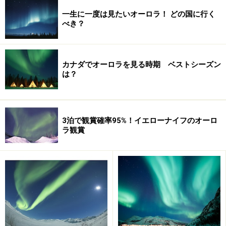
夏のメリットその1 軽装でオーロラ鑑賞
一生に一度は見たいオーロラ！ どの国に行く
べき？
カナダでオーロラを見る時期 ベストシーズン
夏のオーロラ観賞なら、普通の冬服で十分。気楽に楽しめる
は？
のが魅力 (C) Tourism Yukon
イエローナイフとホワイトホース。いずれも冬場はマイ
ナス30度を下回ることだって珍しくない極寒の地。スキ
3泊で観賞確率95%！イエローナイフのオーロ
ーウェアなどは何の役にも立たず、極地専用の防寒着に
ラ観賞
身を包まないとオーロラ観賞どころではありません。と
ころが、夏はそんな心配も不要！ 8月の最低気温は10度
前後、9月が4度前後と、夏としては相当涼しい気候では
ありますが、東京あたり基準にすると、初冬の服装で十
分通用する程度の気候。重装備に身を包んで零下数十度
の中へ出て行くのは、オーロラを見に行くんだ！という