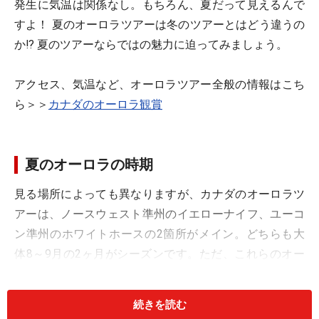
発生に気温は関係なし。もちろん、夏だって見えるんで
すよ！ 夏のオーロラツアーは冬のツアーとはどう違うの
か!? 夏のツアーならではの魅力に迫ってみましょう。
アクセス、気温など、オーロラツアー全般の情報はこち
ら＞＞
カナダのオーロラ観賞
夏のオーロラの時期
見る場所によっても異なりますが、カナダのオーロラツ
アーは、ノースウェスト準州のイエローナイフ、ユーコ
ン準州のホワイトホースの2箇所がメイン。どちらも大
体8～9月の2ヶ月がシーズンです。ただ、これらのオー
ロラ観賞地は緯度の高い極北の地にあるため、9月下旬
ともなると、すでに冬の様相を呈してきて、「夏のオー
続きを読む
ロラ」といっても、かなり冷え込み、少しずつ天候が崩