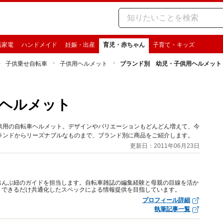
活家電
ハンドメイド
妊娠・出産
育児・赤ちゃん
子育て・キッズ
子供乗せ自転車
子供用ヘルメット
ブランド別 幼児・子供用ヘルメット
ヘルメット
供用の自転車ヘルメット。デザインやバリエーションもどんどん増えて、今
ランドからリーズナブルなものまで、ブランド別に商品をご紹介します。
更新日：2011年06月23日
おんぶ紐のガイドを担当します。自転車雑誌の編集経験と母親の目線を活か
、できるだけ共通化したスペックによる情報提供を目指しています。
プロフィール詳細
執筆記事一覧