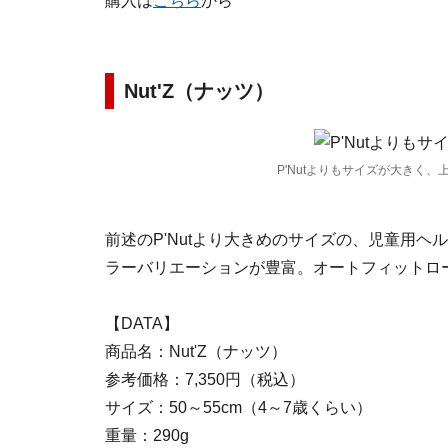
購入は
こちら
から
Nut'Z（ナッツ）
P'Nutよりもサイズが大きく、
前述のP'Nutより大きめのサイズの、児童用
ラーバリエーションが豊富。オートフィットロ
【DATA】
商品名：Nut'Z（ナッツ）
参考価格：7,350円（税込）
サイズ：50～55cm（4～7歳くらい）
重量：290g