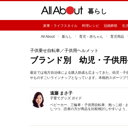
暮らし
家事・ライフスタイル
料理レシピ
冠婚葬祭
生
All About
暮らし
育児・赤ちゃん
育児用品
子供乗せ自転車
／子供用ヘルメット
ブランド別 幼児・子供用
最近では地方自治体による購入助成も広まってきた、幼児・子
やものすごいラインナップとなっています。本格的スポーツブ
遠藤 まさ子
子育てグッズ ガイド
ベビーカー、三輪車・子供用自転車、抱っこ紐・
しつつ、読者の方が商品を比較検討しやすいよう