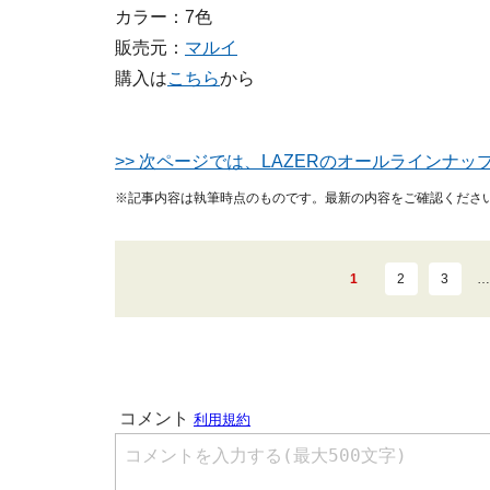
カラー：7色
販売元：
マルイ
購入は
こちら
から
>> 次ページでは、LAZERのオールラインナッ
※記事内容は執筆時点のものです。最新の内容をご確認くださ
1
2
3
…