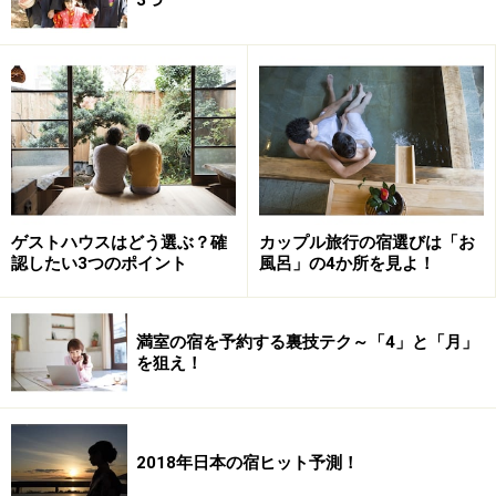
ゲストハウスはどう選ぶ？確
カップル旅行の宿選びは「お
認したい3つのポイント
風呂」の4か所を見よ！
「二人のお客様がゆっくりと寛げる宿を創りたい」。そ
う考えた黄木さんは、周囲の反対の声をさえぎり、ひと
満室の宿を予約する裏技テク～「4」と「月」
つの理想の宿を創造した。
を狙え！
宿泊は、2名での利用者限定。ひとり旅も3名客も受けな
い。「なじみだから特別に」と、すみれ荘時代に懇意に
2018年日本の宿ヒット予測！
していた方々から言われても断った。おふたり様だけに