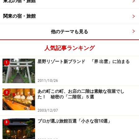
東北の宿・旅館
る。
関東の宿・旅館
他のテーマも見る
リビングの付いた洋室
人気記事ランキング
そうそう。ここに来たらあまり必要のない、時計とテレ
星野リゾート新ブランド 「界 出雲」に泊まる
1
ビも部屋にはない。CDをBGMに二人でゆっくりと話をし
よう。手持ち無沙汰だと思ったら、ロビーの「酒蔵」を
2011/10/26
のぞきに行こう。山形産の地酒や高畠ワインが、冷蔵温
あの町この町、お店の二階は素敵な宿屋でし
2
度の小部屋で冷やされて待っている。グラスを頼み、部
た！ 秘密の「二階宿」５選
屋で傾けると、きっと会話に花が咲く。
2003/12/07
そして、「時の宿すみれ」の特筆すべき個性は、その夕
食にある。
プロが選ぶ旅館百選「小さな宿10選」
3