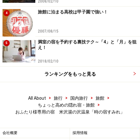
2008/02/10
その夕食とは！ 次ページで。
旅館に泊まる高校は甲子園で強い！
4
※記事内容は執筆時点のものです。最新の内容をご確認くださ
い。
2007/08/15
満室の宿を予約する裏技テク～「4」と「月」を狙
5
え！
次のページへ
1
/
2
2018/02/10
ランキングをもっと見る
>
>
>
>
All About
旅行
国内旅行
旅館
>
ちょっと高めの隠れ宿・旅館
おふたり様専用の宿 米沢湯の沢温泉「時の宿すみれ」
会社概要
採用情報