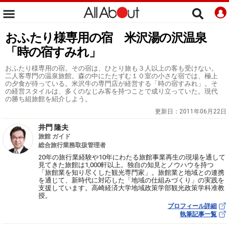
おふたり様専用の宿 米沢湯の沢温泉
「時の宿すみれ」
おふたり様専用の宿。その宿は、ひとり旅も３人以上の客も受けない。
二人客専門の温泉旅館。森の中にたたずむ１０室の小さな宿では、極上
の夕食が待っている。米沢牛の専門店が経営する「時の宿すみれ」。そ
の経営スタイルは、多くのなじみ客を持つことで成り立っていた。現代
の勝ち組旅館を紹介しよう。
更新日：
2011年06月22日
井門 隆夫
旅館 ガイド
総合旅行業務取扱管理者
20年の旅行業経験や10年にわたる旅館事業再生の現場を通して
見てきた旅館は1,000軒以上。独自の知見とノウハウを持つ
「旅館業を知り尽くした観光専門家」。旅館業と地域との連携
を通じて、新時代に対応した「地域の仕組みづくり」の実践を
支援しています。高崎経済大学地域政策学部観光政策学科准教
授。
プロフィール詳細
執筆記事一覧