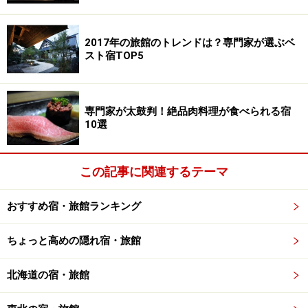
「選択と集中」。言うがやすく行うが難い、この勇気
が、新たなリピーターを呼んだ。
2017年の旅館のトレンドは？専門家が選ぶベ
スト宿TOP5
時計のない部屋でグラスワインを
専門家が太鼓判！絶品肉料理が食べられる宿
10選
こぢんまりした和室
客室は1階に2室、2階に8室の計10室。こぢんまりした和
この記事に関連するテーマ
室もあれば、リビングとベッドルームに分かれた北欧風
おすすめ宿・旅館ランキング
の部屋もある。来る度に違った趣を試してみるのも面白
い。
ちょっと高めの隠れ宿・旅館
ただし、どの部屋にも風呂は付かない。渓流か森を眺め
北海道の宿・旅館
ながら入る
源泉かけ流し大浴場
や貸切露天風呂が部屋か
らも近いので、そちらに何度も通えば十分だからであ