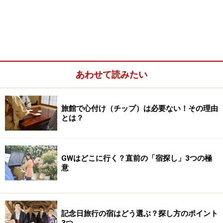
おふたり様専用の宿「時の宿すみれ」は、森の中にある
あわせて読みたい
「
時の宿すみれ
」は、時おり、峠の橋梁越えをする山形
新幹線のガタンゴトンという音が聞こえてくる、山中の
旅館で心付け（チップ）は必要ない！その理由
森の中に立つ一軒宿だ。目の前には清流が流れ、霧でも
とは？
かかれば、ノスタルジックな雰囲気が醸し出される。宿
は、経営者黄木綾子さんの祖父が建てた温泉宿・すみれ
荘の土地を引き継ぎ、2005年に開業した。その昔は、長
GWはどこに行く？直前の「宿探し」3つの極
逗留する湯治客でにぎわったという。
意
記念日旅行の宿はどう選ぶ？探し方のポイント
3つ