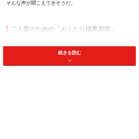
そんな声が聞こえてきそうだ。
二人客のための「おふたり様専用宿」
そんな思いの方に朗報。二人で落ち着いた宿に泊まりた
いという思いが通じたのか、日本でも「おふたり様専用
続きを読む
の宿」が生まれつつある。その一軒、山形県・湯の沢温
泉「
時の宿すみれ
」（米沢市）を紹介しよう。