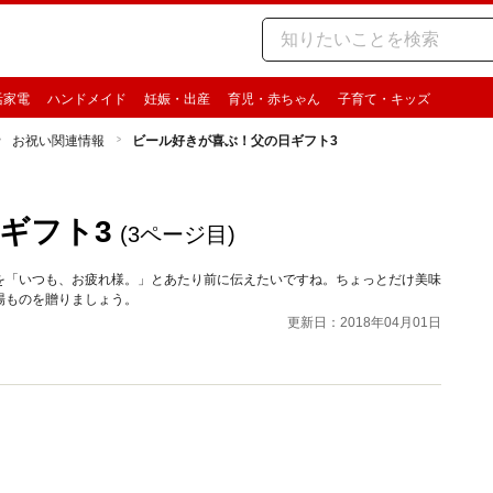
活家電
ハンドメイド
妊娠・出産
育児・赤ちゃん
子育て・キッズ
お祝い関連情報
ビール好きが喜ぶ！父の日ギフト3
ギフト3
(3ページ目)
を「いつも、お疲れ様。」とあたり前に伝えたいですね。ちょっとだけ美味
場ものを贈りましょう。
更新日：2018年04月01日