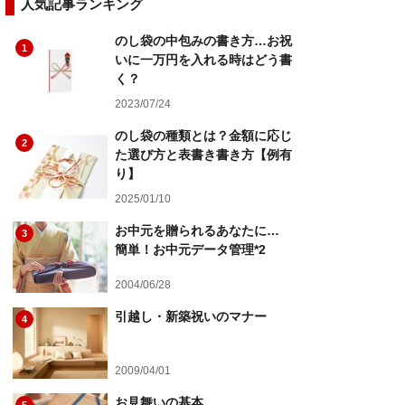
人気記事ランキング
のし袋の中包みの書き方…お祝
1
いに一万円を入れる時はどう書
く？
2023/07/24
のし袋の種類とは？金額に応じ
2
た選び方と表書き書き方【例有
り】
2025/01/10
お中元を贈られるあなたに…
3
簡単！お中元データ管理*2
2004/06/28
引越し・新築祝いのマナー
4
2009/04/01
お見舞いの基本