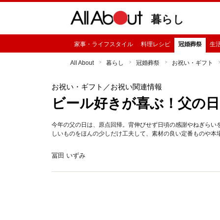
暮らし
家事・ライフスタイル
料理レシピ
冠婚葬祭
生
All About
暮らし
冠婚葬祭
お祝い・ギフト
お祝い・ギフト
／お祝い関連情報
ビール好きが喜ぶ！父の日
今年の父の日は、原点回帰。背伸びせず日頃の感謝やねぎらい
しいものをほんの少しだけ工夫して、素材の良い定番ものや本
冨田 いずみ