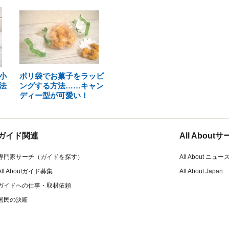
小
ポリ袋でお菓子をラッピ
法
ングする方法……キャン
ディー型が可愛い！
ガイド関連
All Abou
専門家サーチ（ガイドを探す）
All About ニュー
All Aboutガイド募集
All About Japan
ガイドへの仕事・取材依頼
国民の決断