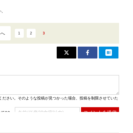
い。
ジへ
1
2
3