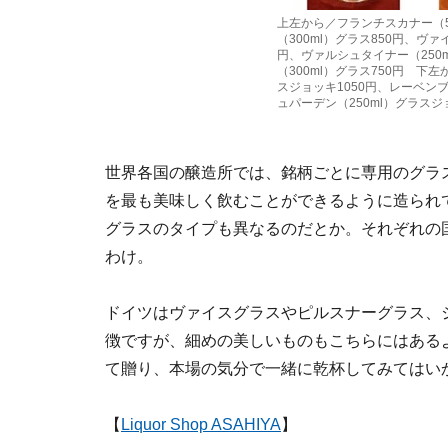
上左から／フランチスカナー（5
（300ml）グラス850円、ヴァ
円、ヴァルシュタイナー（250
（300ml）グラス750円 下
スジョッキ1050円、レーベンブ
ュパーデン（250ml）グラスジ
世界各国の醸造所では、銘柄ごとに専用のグラ
を最も美味しく飲むことができるように造られ
グラスのタイプも異なるのだとか。それぞれの
わけ。
ドイツはヴァイスグラスやピルスナーグラス、
徴ですが、細めの美しいものもこちらにはある
て贈り、本場の気分で一緒に乾杯してみてはい
【
Liquor Shop ASAHIYA
】