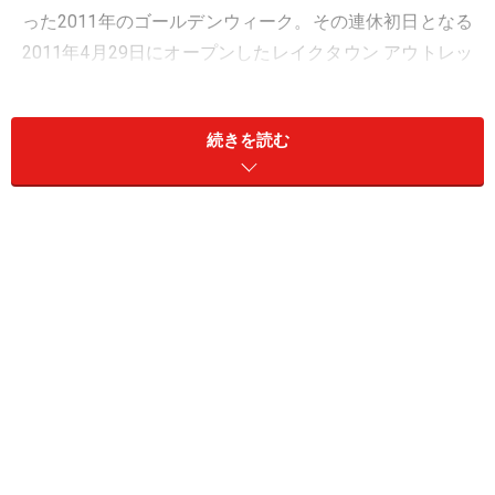
った2011年のゴールデンウィーク。その連休初日となる
2011年4月29日にオープンしたレイクタウン アウトレッ
トは、予想を上回る多くの買い物客が近県からも来場
し、日本経済復興のシンボルになりました。
続きを読む
レイクタウン アウトレットは、湖に面した約7万5千平米
の敷地内に、2階建てのモールが3つの街区から形成さ
れ、人気ブランドのアウトレットショップが141も出店
しています（2011年4月末現在）。3つの街区は、駅寄り
のグリーンをイメージした1st Ave.（ファーストアベニ
ュー）を皮切りに、2nd Ave.（セカンドアベニュー）ハ
ーベスト、そして3rd Ave.（サードアベニュー）フラワ
ーにわかれているのが特徴。3つのゾーニングがそれぞ
れ、インフォメーションセンターなどがある「空の広
場」を中心に、湖とは反対方向へ放射線状に広がりま
す。