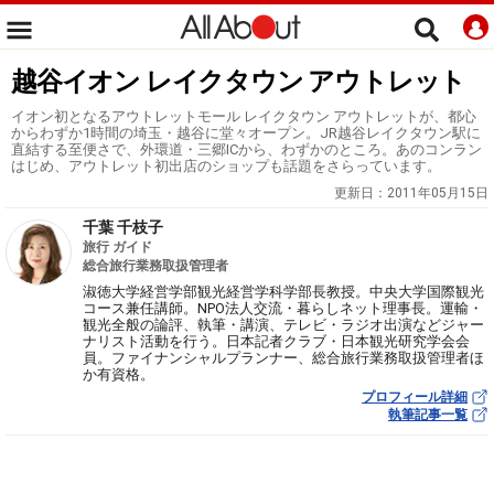
越谷イオン レイクタウン アウトレット
イオン初となるアウトレットモール レイクタウン アウトレットが、都心
からわずか1時間の埼玉・越谷に堂々オープン。JR越谷レイクタウン駅に
直結する至便さで、外環道・三郷ICから、わずかのところ。あのコンラン
はじめ、アウトレット初出店のショップも話題をさらっています。
更新日：
2011年05月15日
千葉 千枝子
旅行 ガイド
総合旅行業務取扱管理者
淑徳大学経営学部観光経営学科学部長教授。中央大学国際観光
コース兼任講師。NPO法人交流・暮らしネット理事長。運輸・
観光全般の論評、執筆・講演、テレビ・ラジオ出演などジャー
ナリスト活動を行う。日本記者クラブ・日本観光研究学会会
員。ファイナンシャルプランナー、総合旅行業務取扱管理者ほ
か有資格。
プロフィール詳細
執筆記事一覧