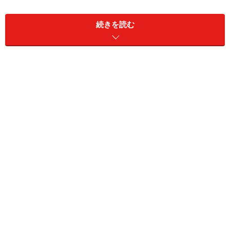
事を持たずに一人暮らしをしている人の生活費は、ひと
月平均で
15万6374円
がかかっています。
続きを読む
15万6000円と聞いて、皆さんはどう感じますか？高齢に
なっても毎月15万円以上のお金が出ていくと不安になっ
た人もいるでしょうし、また、いまの生活費と比べて意
外と少ないと安心した人もいるかもしれませんね。
平均的な高齢者の生活費はこうなっている