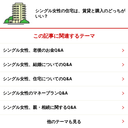
金額を計算した表です。食費は消費支出の24.4％ですか
シングル女性の住宅は、賃貸と購入のどっちが
ら、3万5094円。退職後は自宅にいる時間が一般的に増
いい？
えるので、自炊が中心になると考えると、ひとり暮らし
の金額としてはあまり違和感はないでしょう。
この記事に関連するテーマ
シングル女性、老後のお金Q&A
費目ごとの内訳を自分の生活費と比べてみよう
シングル女性、結婚についてのQ&A
ここで一番気になるのは住居費です。全国平均の住居費
は、1万3807円となっていますが、これはマンションの
シングル女性、住宅についてのQ&A
修繕積立金と管理費が払えるかどうかといった金額です
シングル女性のマネープランQ&A
よね。ローン完済後のマンションを持っている人、実家
に帰って一戸建ての家に住んでいるといった人はこの金
シングル女性、親・相続に関するQ&A
額でイメージしておいてもいいかもしれませんが、60歳
以降も住宅ローンの返済が続く人や、一生賃貸に住もう
他のテーマも見る
と考えている人は、差額分を上乗せして用意しておく必