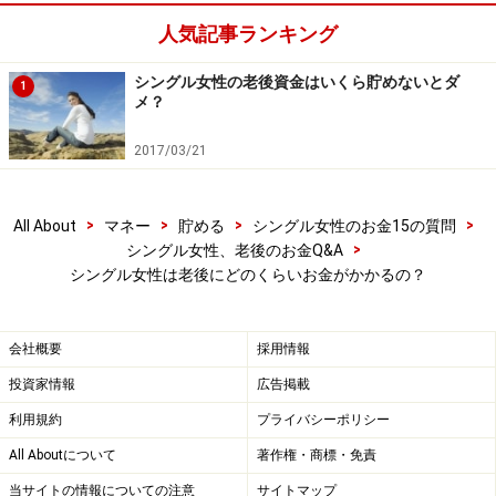
要があります。
人気記事ランキング
シングル女性の老後資金はいくら貯めないとダ
家賃などの差額として、仮にひと月5万円を上乗せする
1
メ？
場合、老後のための必要資金は以下のようになります。
2017/03/21
60～89歳までの生活費：（生活費15万6000円＋家賃上
乗せ5万円）×12カ月×29年＝7168万8000円
>
>
>
>
All About
マネー
貯める
シングル女性のお金15の質問
>
シングル女性、老後のお金Q&A
約7200万円という数字となりました。
シングル女性は老後にどのくらいお金がかかるの？
そのほか、全国平均では、ファッション代4459円、レジ
会社概要
採用情報
ャー費1万5821円となっています。老後もファッション
投資家情報
広告掲載
を楽しみたい人、旅行や遊びにお金を使いたいなど、ゆ
利用規約
プライバシーポリシー
とりある老後を望む人は、やはり月額5万円を上乗せし
All Aboutについて
著作権・商標・免責
て、
「老後資金は７２００万円」
と覚えておきましょ
う。
当サイトの情報についての注意
サイトマップ