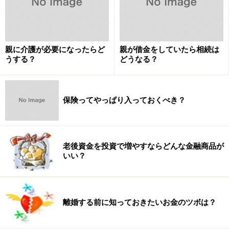
60～89歳までの生活費：15万6000円×12カ月×29年＝
5428万8000円
親に介護が必要になったらど
親が借金をしていたら相続は
うする？
どうなる？
一般的なシングル女性の老後の生活費は、だいたい5400
万円とわかりました。
保険ってやっぱり入っておくべき？
ゆとりある暮らしをしたい人は計７０００
万円かかる！
老後資金を投資で増やすならどんな金融商品が
ここまで、全国平均データをもとに老後資金について考
いい？
えてきましたが、1カ月の生活費が15万6000円では収ま
らない場合についても考えておきましょう。
離婚する前に知っておきたいお金のツボは？
こちらは、総務省家計調査（平成27年）に掲載された費
目ごとのパーセンテージをもとに、ガイドが費目ごとの