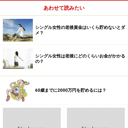
あわせて読みたい
シングル女性の老後資金はいくら貯めないとダ
メ？
平均的な老後の生活費は合計で５４００万
シングル女性は老後にどのくらいお金がかかる
円
の？
ひと月あたり15万6000円とわかりましたが、合計ではい
くら必要と考えればいいのでしょうか？
60歳までに2000万円を貯めるには？
60歳の女性の平均余命は28.68年（平成26年簡易生命表
より）ですから、60歳まで生きた女性は平均で89歳まで
生きると考えられます。そこで、60歳から29年間の生活
費を確保すると考えて、このように計算しましょう。