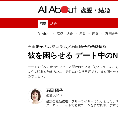
恋愛・結婚
恋愛
結婚
All About
恋愛・結婚
恋愛
恋愛
石田陽子
石田陽子の恋愛コラム
／石田陽子の恋愛情報
彼を困らせる デート中の
デートで「なに食べたい？」と聞かれたとき「なんでもいい」
ような印象を与えるため、男性にかなり不評です。彼を困らせ
のでしょう。
石田 陽子
恋愛 ガイド
建設会社勤務後、フリーライターになりました。NT
ターネットサイトで恋愛コラムを多数執筆。まず