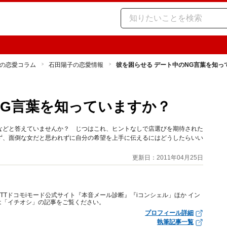
の恋愛コラム
石田陽子の恋愛情報
彼を困らせる デート中のNG言葉を知
NG言葉を知っていますか？
などと答えていませんか？ じつはこれ、ヒントなしで店選びを期待された
ず、面倒な女だと思われずに自分の希望を上手に伝えるにはどうしたらいい
更新日：2011年04月25日
Tドコモiモード公式サイト『本音メール診断』『iコンシェル」ほか イン
は「イチオシ」の記事をご覧ください。
プロフィール詳細
執筆記事一覧