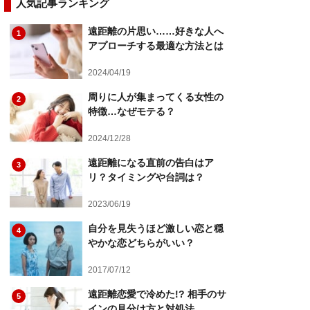
人気記事ランキング
遠距離の片思い……好きな人へ
1
アプローチする最適な方法とは
2024/04/19
周りに人が集まってくる女性の
2
特徴…なぜモテる？
2024/12/28
遠距離になる直前の告白はア
3
リ？タイミングや台詞は？
2023/06/19
自分を見失うほど激しい恋と穏
4
やかな恋どちらがいい？
2017/07/12
遠距離恋愛で冷めた!? 相手のサ
5
インの見分け方と対処法