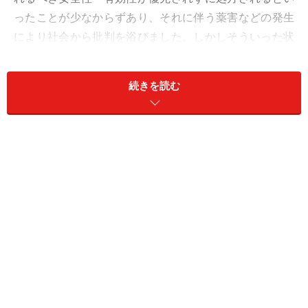
ったことが少なからずあり、それに伴う薬害などの発生
により社会から批判を浴びました。しかしそういった状
況は90年代以降、過度な接待が処罰の対象になるなど業
界を挙げての自主ルールの強化や、ＭＲの薬価の価格決
続きを読む
定権の廃止などにより改善されました。
しかし、依然としてＭＲは6万人もいて医療先進国の米
国よりも多いとされ、現在でも営業コストの9割をＭＲ
関連費用が占めていると言われています。製薬会社の高
コスト体質の一因となっています。
医療業界の革命児～エムスリー（2413）
※記事内容は執筆時点のものです。最新の内容をご確認くださ
い。