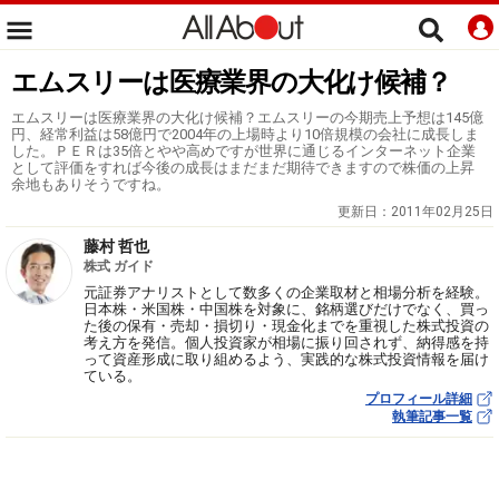
エムスリーは医療業界の大化け候補？
エムスリーは医療業界の大化け候補？エムスリーの今期売上予想は145億
円、経常利益は58億円で2004年の上場時より10倍規模の会社に成長しま
した。ＰＥＲは35倍とやや高めですが世界に通じるインターネット企業
として評価をすれば今後の成長はまだまだ期待できますので株価の上昇
余地もありそうですね。
更新日：
2011年02月25日
藤村 哲也
株式 ガイド
元証券アナリストとして数多くの企業取材と相場分析を経験。
日本株・米国株・中国株を対象に、銘柄選びだけでなく、買っ
た後の保有・売却・損切り・現金化までを重視した株式投資の
考え方を発信。個人投資家が相場に振り回されず、納得感を持
って資産形成に取り組めるよう、実践的な株式投資情報を届け
ている。
プロフィール詳細
執筆記事一覧