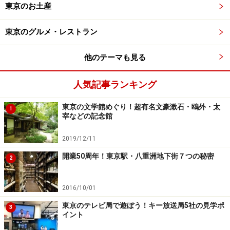
東京のお土産
TEL：03-6658-8012
入場料：なし
東京のグルメ・レストラン
営業時間：営業時間：10:00～17:00
定休日：年中無休（12月29日～1月4日は休館）
他のテーマも見る
アクセス：東武伊勢崎線『業平橋』駅より徒歩1分
地図：
Yahoo!地図情報
人気記事ランキング
東京の文学館めぐり！超有名文豪漱石・鴎外・太
1
＞
次のページ
では牛にご利益をいただくスポットをご紹
宰などの記念館
介。
2019/12/11
※記事内容は執筆時点のものです。最新の内容をご確認くださ
開業50周年！東京駅・八重洲地下街７つの秘密
い。
2
2016/10/01
次のページへ
1
/
4
東京のテレビ局で遊ぼう！キー放送局5社の見学ポ
3
イント