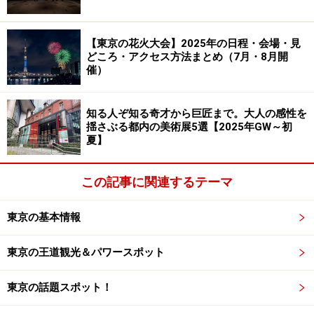
ザ』では、完成した展望台からの景色を映像で見られる
など、タワーに関する様々な情報を発信しています。
【東京の花火大会】2025年の日程・会場・見
どころ・アクセス方法まとめ（7月・8月開
催）
＜DATA＞
■
おしなりくんの家
住所：東京都墨田区業平2-15-6
知る人ぞ知る奇才から巨匠まで。大人の感性を
揺さぶる都内の美術展5選【2025年GW～初
TEL：03-6751-9811
夏】
入場料：なし
営業時間：営業時間：10:30～17:00
この記事に関連するテーマ
定休日：火
アクセス：都営浅草線・東京メトロ半蔵門線『押上』駅
東京の基本情報
より徒歩3分
地図：
Yahoo!地図情報
東京の王道観光＆パワースポット
東京の話題スポット！
■
東京スカイツリー インフォプラザ
住所：東京都墨田区向島1-33-12