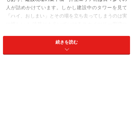
人が詰めかけています。しかし建設中のタワーを見て
「ハイ、おしまい」とその場を立ち去ってしまうのは実
に惜しい！ 浅草にも歩いていけるスカイツリー周辺に
は、江戸情緒溢れる歴史深いスポットなど、見どころが
一杯あるのです。
続きを読む
賑わうスカイツリーの足元