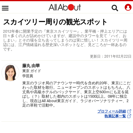
スカイツリー周りの観光スポット
2012年春に開業予定の『東京スカイツリー』。業平橋・押上エリアには
日々多くの人が詰めかけていますが、建設中のタワーを見て「ハイ、お
しまい」とその場を立ち去ってしまうのは実に惜しい！ スカイツリー周
辺には、江戸情緒溢れる歴史深いスポットなど、見どころが一杯あるの
です。
更新日：
2011年02月22日
藤丸 由華
東京 ガイド
学芸員
東京のラジオ局のアナウンサー時代を含め約20年、東京にこだ
わった取材を敢行。ニューオープンのスポットはもちろん、八
丈島や高級ホテルのバックヤード、東京上空600ｍにも足を延
ばし（？）取材した都内のスポットは1500以上。08年に独立
し、現在はAll About東京ガイド、ラジオパーソナリティー、2
足の草鞋で活動中。
プロフィール詳細
執筆記事一覧