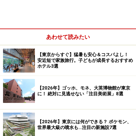
あわせて読みたい
業平橋駅徒歩1分の場所にある『東京スカイツリー インフォ
【東京からすぐ】猛暑も安心＆コスパよし！
プラザ』。公式キャラクターのソラカラちゃんのグッズも人
安近短で家族旅行。子どもが成長するおすすめ
気
ホテル3選
【2026年】ゴッホ、モネ、大英博物館が東京
こちらがひとりでも撮影できるカーブミラー
に！ 絶対に見逃せない「注目美術展」8選
建設地周辺はすでにスカイツリー一色で、観光バスや、
タワーを写真に収める人などで賑わっています。軒を連
ねる商店には押上・業平橋エリアをPRするキャラクタ
【2026年】東京には何ができる？ ポケモン、
ー・『おしなりくん』のグッズなどが並びますが、店頭
世界最大級の噴水も…注目の新施設7選
に交差点によくあるカーブミラーを設置している店がチ