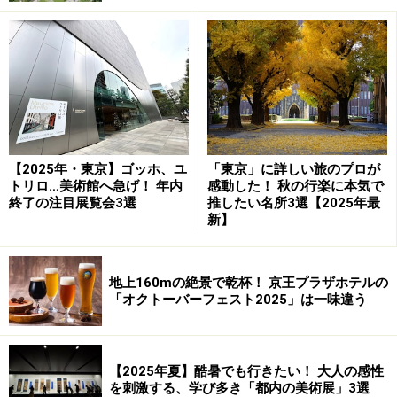
ラホラ……なぜ？
実はこれ、ミラーに自分を映すとタワーが背後に収ま
り、ひとりでも記念写真を撮ることができるというすぐ
れもの！ さすが人情溢れる下町、心にくい仕掛けです。
【2025年・東京】ゴッホ、ユ
「東京」に詳しい旅のプロが
トリロ…美術館へ急げ！ 年内
感動した！ 秋の行楽に本気で
終了の注目展覧会3選
推したい名所3選【2025年最
新】
おしなりくんの家。週末にはおしなりくんが散歩に出掛ける
ことも
地上160mの絶景で乾杯！ 京王プラザホテルの
「オクトーバーフェスト2025」は一味違う
さて、スカイツリーの足元で現在人気を博しているの
は、前出のおしなりくんの生家であり、観光情報もゲッ
トできる休憩所『おしなりくんの家』。また業平橋駅前
【2025年夏】酷暑でも行きたい！ 大人の感性
を刺激する、学び多き「都内の美術展」3選
にオープンしている『東京スカイツリー インフォプラ