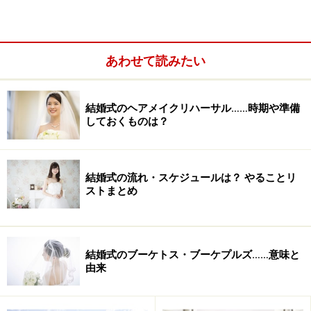
み合わせを微妙に変えてセンスの良いペアリングを作る
こともできるので、お洒落な二人にはピッタリ！
あわせて読みたい
これ！と決めるまでには、いろいろ悩みそうですが、そ
れも二人にとっては幸せな時。ブシュロンのブティック
でスタッフがついてアドバイスしてくれるので安心で
結婚式のヘアメイクリハーサル……時期や準備
しておくものは？
す。
■ブライダルフェア開催中（～3/14まで）
結婚式の流れ・スケジュールは？ やることリ
期間中、対象商品を購入するとオリジナルギフトがもら
ストまとめ
えます。
詳しくは⇒
ブシュロンホームページ
結婚式のブーケトス・ブーケプルズ……意味と
由来
※記事内容は執筆時点のものです。最新の内容をご確認くださ
い。