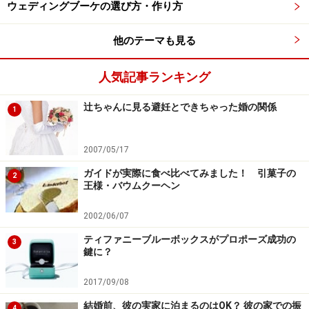
ウェディングブーケの選び方・作り方
他のテーマも見る
人気記事ランキング
辻ちゃんに見る避妊とできちゃった婚の関係
1
2007/05/17
ガイドが実際に食べ比べてみました！ 引菓子の
2
王様・バウムクーヘン
2002/06/07
ティファニーブルーボックスがプロポーズ成功の
3
鍵に？
2017/09/08
結婚前、彼の実家に泊まるのはOK？ 彼の家での振
4