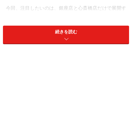
今回、注目したいのは、銀座店と心斎橋店だけで展開す
る、人気のリング「キャトル」をスクリーン上で自由に
カスタマイズできるオーダーシステム「マイキャト
続きを読む
ル」。
ジュエリーを選ぶ楽しさが味わえる「マイキャトル」のシス
テム。どの組み合わせをチョイスしても、ハイセンスな一味
違う結婚指輪に！
キャトルは4色のゴールドと4種のモチーフを組み合わせ
たリング。「マイキャトル」では、ホワイトゴールド、
プラチナなどの素材、モチーフ、ダイヤ、艶あり・なし
などを選んで自由に組み合わせができるのです。そのバ
リエーションは何百万通りというから、まさに二人だけ
のリングを作ることができます。メンズとレディスの組