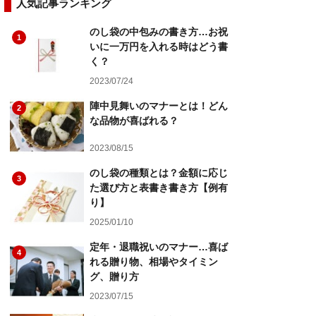
人気記事ランキング
のし袋の中包みの書き方…お祝
1
いに一万円を入れる時はどう書
く？
2023/07/24
陣中見舞いのマナーとは！どん
2
な品物が喜ばれる？
2023/08/15
のし袋の種類とは？金額に応じ
3
た選び方と表書き書き方【例有
り】
2025/01/10
定年・退職祝いのマナー…喜ば
4
れる贈り物、相場やタイミン
グ、贈り方
2023/07/15