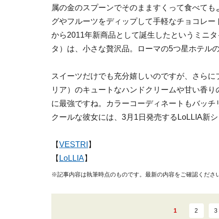
属の金のスプーンでそのまますくって食べても
グやフルーツをディップして手軽なチョコレー
から2011年新商品として誕生したというミニタイ
タ）は、小さな贅沢品。ローマの5つ星ホテル
スイーツだけでも充分嬉しいのですが、さらにプ
リア）のキュートなハンドクリームや甘い香り
に最強ですね。カラーコーディネートもバッチ
クールな彼女には、3月1日発売するLoLLIA
【
VESTRI
】
【
LoLLIA
】
※記事内容は執筆時点のものです。最新の内容をご確認くださ
1
2
3