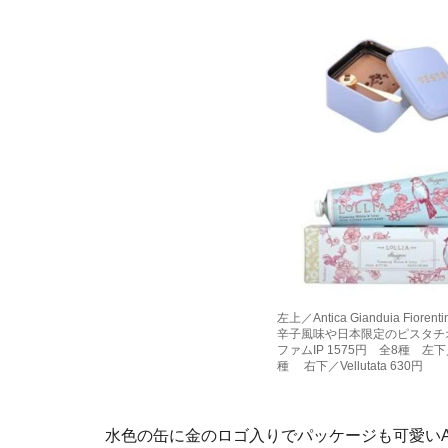
左上／Antica Gianduia Fi
辛子風味や日本限定のピスタチオ
ファムIP 1575円 全8種 左下
種 右下／Vellutata 630円
水色の缶に金のロゴ入りでパッケージも可愛いAnti