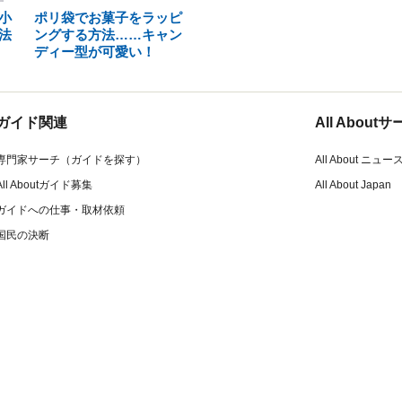
小
ポリ袋でお菓子をラッピ
法
ングする方法……キャン
ディー型が可愛い！
ガイド関連
All Abou
専門家サーチ（ガイドを探す）
All About ニュー
All Aboutガイド募集
All About Japan
ガイドへの仕事・取材依頼
国民の決断