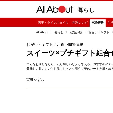
暮らし
家事・ライフスタイル
料理レシピ
冠婚葬祭
生
All About
暮らし
冠婚葬祭
お祝い・ギフト
お祝い・ギフト
／お祝い関連情報
スイーツ×プチギフト組合
こんなお返しをもらったら嬉しいなぁと思える、おすすめのス
美味しい甘いものとお肌もしっとり潤う女子のハートを射とめ
冨田 いずみ