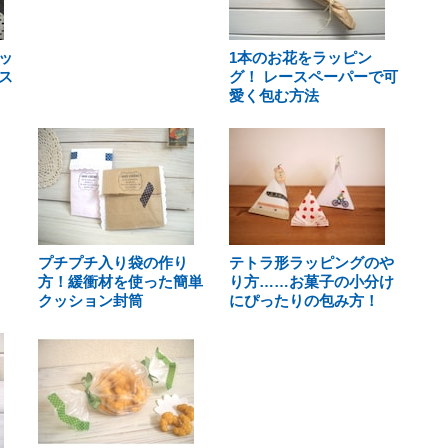
ッ
1本のお花をラッピン
ス
グ！ レースペーパーで可
愛く包む方法
プチプチ入り袋の作り
テトラ形ラッピングのや
方！緩衝材を使った簡単
り方……お菓子の小分け
クッション封筒
にぴったりの包み方！