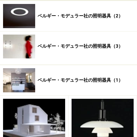
デザイナーの旗艦店を乃木坂に作るプロジェクトを担当
していました。そのデザイナーは、当時「アントワープ
ベルギー・モデュラー社の照明器具（2）
の6人」の一人として世界的に知られていた、ドリス・
ヴァン・ノッテンです。
「プロジェクトの最初の会議でドリスが、『今度の店に
ベルギー・モデュラー社の照明器具（3）
はモデュラーの照明器具を使いたい』と言ったのです。
これが僕とモデュラーの出会いでした。ドリスがモデュ
ラーの小さなカタログを持っていたので、それを見せて
もらったら、すごく良かった。その後すぐにベルギーか
ベルギー・モデュラー社の照明器具（1）
ら取り寄せたカタログと器具を見て、衝撃を受けまし
た」と、中島さん。
当時中島さんが出会ったのは、「ジャックシステム」と
呼ばれる器具でした。ジャックシステムの特徴は、器具
を取付けるベースが共通で、「ジャック」という名前の