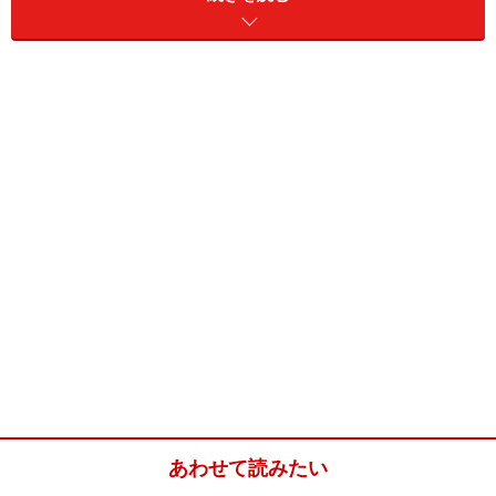
一般的には機能的で無味無臭な器具の多い「建築化照
明」ですが、モデュラーの照明は他とは一線を画した個
性とウィットを備えています。モデュラーの哲学は、
「建築に創造性と付加価値を」というもの。一体どんな
器具があるのでしょうか？ 早速、見ていきましょう！
「モデュラージャパン」の代表取締役・中島春喜さん。
今回話をお聞きしたのは、モデュラーの日本総代理店
「モデュラージャパン」の代表取締役を務める、中島春
喜さんです。中島さんがモデュラーに出会ったのは、
1995年のこと。当時、国内の照明メーカー勤務を経て独
あわせて読みたい
立されていた中島さんは、あるベルギー人ファッション