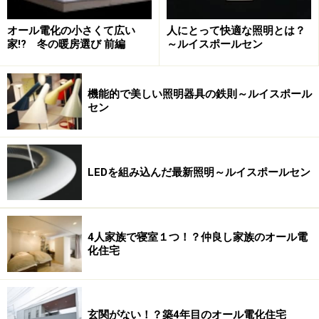
通り、そこに色々な形・長さの器具を抜き差しして、自
由に入れ替えられるというものです。現在では、このよ
オール電化の小さくて広い
人にとって快適な照明とは？
うなシステムの照明器具を他のメーカーも作るようにな
家!? 冬の暖房選び 前編
～ルイスポールセン
りましたが、当時は前例のない考え方でした。
機能的で美しい照明器具の鉄則～ルイスポール
セン
Modular社のジャックシステム。電源部分、スティック、灯
具を組み合わせて 選ぶ器具。
LEDを組み込んだ最新照明～ルイスポールセン
「そのとき目にしたのはジャックシステムを使ったスポ
ットライトですが、当時の日本で、こんな照明器具は見
4人家族で寝室１つ！？仲良し家族のオール電
たことがありませんでした。様々な器具がシステム化さ
化住宅
れて自由に抜き差しできるだけでなく、作りがとてもし
っかりしているのです。感動しました」
玄関がない！？築4年目のオール電化住宅