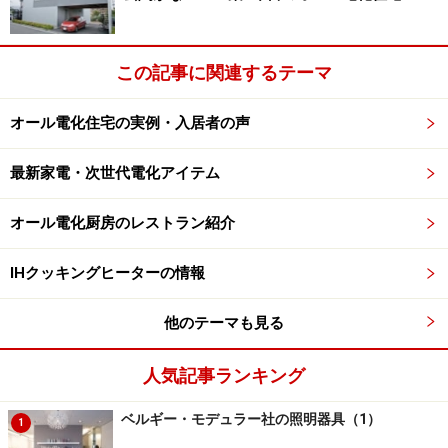
中島さんは単身でベルギーに飛び、器具輸入のルートを
作ると、早速、大阪のインテリア家具ショップなど、い
くつかのプロジェクトを実現させました。こうして日本
この記事に関連するテーマ
でもモデュラーの器具を目にする人が増え、インテリア
デザイナーなどを中心にファンも増えていった結果、中
オール電化住宅の実例・入居者の声
島さんが輸入総代理店として「モデュラージャパン」を
正式に設立したのが、約15年前のことでした。
最新家電・次世代電化アイテム
オール電化厨房のレストラン紹介
それでは、早速モデュラーの器具を見ていきましょう！
※記事内容は執筆時点のものです。最新の内容をご確認くださ
IHクッキングヒーターの情報
い。
他のテーマも見る
次のページへ
1
/
2
人気記事ランキング
ベルギー・モデュラー社の照明器具（1）
1