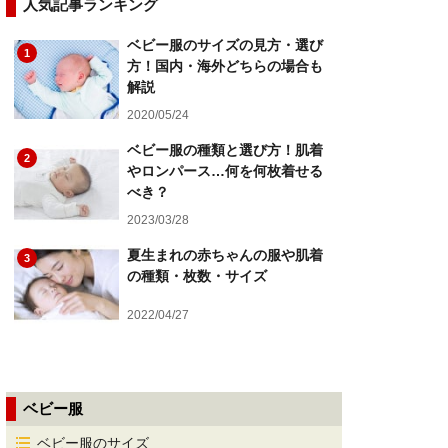
人気記事ランキング
ベビー服のサイズの見方・選び
1
方！国内・海外どちらの場合も
解説
2020/05/24
ベビー服の種類と選び方！肌着
2
やロンパース…何を何枚着せる
べき？
2023/03/28
夏生まれの赤ちゃんの服や肌着
3
の種類・枚数・サイズ
2022/04/27
ベビー服
ベビー服のサイズ