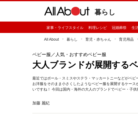
暮らし
家事・ライフスタイル
料理レシピ
冠婚葬祭
生
All About
暮らし
育児・赤ちゃん
育児用品
ベビー服
／人気・おすすめベビー服
大人ブランドが展開する
最近ではポール・スミスやステラ・マッカートニーなどがベビ
お洋服をそのまま小さくしたようなベビー服を展開するケース
いですね！ 今回は国内・海外の大人のブランドでベビー・子供
加藤 麗紀