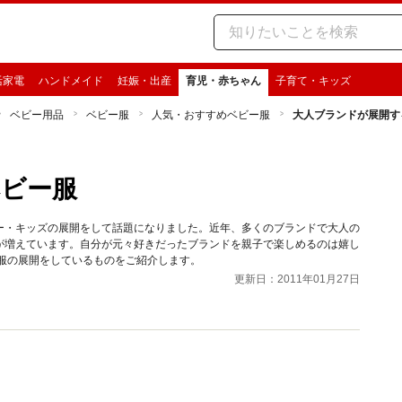
活家電
ハンドメイド
妊娠・出産
育児・赤ちゃん
子育て・キッズ
ベビー用品
ベビー服
人気・おすすめベビー服
大人ブランドが展開す
ベビー服
ー・キッズの展開をして話題になりました。近年、多くのブランドで大人の
が増えています。自分が元々好きだったブランドを親子で楽しめるのは嬉し
服の展開をしているものをご紹介します。
更新日：2011年01月27日