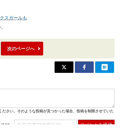
ックスガールも
い。
次のページへ