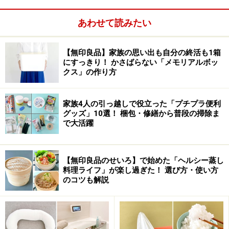
留学し哲学を学ぶ。帰国後は義兄の自邸設計を手伝った
あわせて読みたい
ことから建築の道に入り、戦前戦後を通じ日本建築界に
おいて存在感のある数々の白井建築を生み出した。
【無印良品】家族の思い出も自分の終活も1箱
にすっきり！ かさばらない「メモリアルボッ
クス」の作り方
白井晟一展リーフレット（表） ● 画面をクリックすると拡
大します。
家族4人の引っ越しで役立った「プチプラ便利
グッズ」10選！ 梱包・修繕から普段の掃除ま
で大活躍
また装丁家としても優れたデザインを遺しており、中央
公論社の書籍の表紙と扉絵に添えられた装画は白井晟一
【無印良品のせいろ】で始めた「ヘルシー蒸し
のデザインとして広く知られている。
料理ライフ」が楽し過ぎた！ 選び方・使い方
のコツも解説
では、
次のページ
にて展示のみどころをご紹介します。