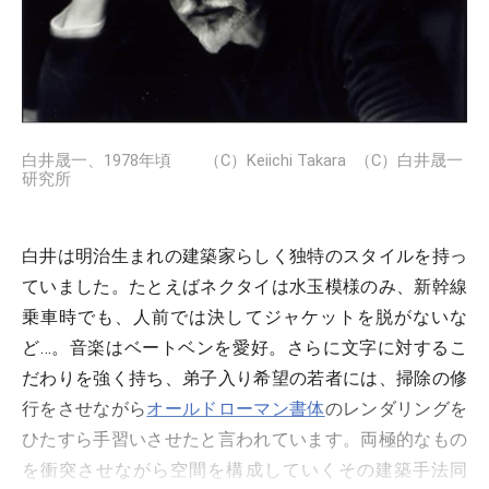
白井晟一、1978年頃 （C）Keiichi Takara （C）白井晟一
研究所
白井は明治生まれの建築家らしく独特のスタイルを持っ
ていました。たとえばネクタイは水玉模様のみ、新幹線
乗車時でも、人前では決してジャケットを脱がないな
ど…。音楽はベートベンを愛好。さらに文字に対するこ
だわりを強く持ち、弟子入り希望の若者には、掃除の修
行をさせながら
オールドローマン書体
のレンダリングを
ひたすら手習いさせたと言われています。両極的なもの
を衝突させながら空間を構成していくその建築手法同