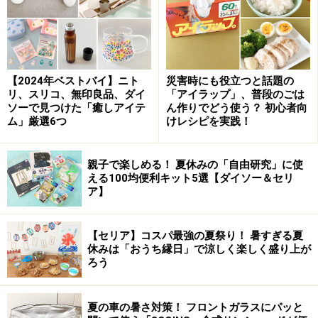
※記事内容は執筆時点のものです。最新の内容をご確認くださ
い。
次のページへ
【2024年ベストバイ】ニト
災害時にも役立つと話題の
1
/
3
リ、スリコ、無印良品、ダイ
「アイラップ」、普段のごは
ソーで見つけた「癒しアイテ
ん作りでどう使う？ 初心者向
ム」厳選6つ
けレシピを実践！
親子で楽しめる！ 夏休みの「自由研究」に使
える100均便利キット5選【ダイソー＆セリ
ア】
【セリア】コスパ最強の夏祭り！ 暑すぎる夏
休みは「おうち縁日」で涼しく楽しく盛り上が
ろう
夏の車の暑さ対策！ フロントガラスにパッと