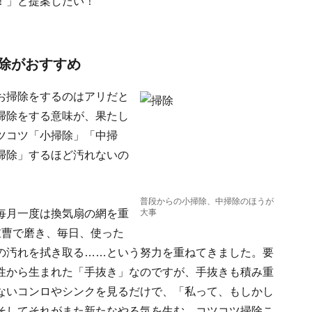
！」と提案したい！
除がおすすめ
お掃除をするのはアリだと
掃除をする意味が、果たし
ツコツ「小掃除」「中掃
掃除」するほど汚れないの
普段からの小掃除、中掃除のほうが
毎月一度は換気扇の網を重
大事
重曹で磨き、毎日、使った
の汚れを拭き取る……という努力を重ねてきました。要
性から生まれた「手抜き」なのですが、手抜きも積み重
ないコンロやシンクを見るだけで、「私って、もしかし
そしてそれがまた新たなやる気を生む。コツコツ掃除こ