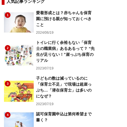
人気記事ランキング
愛着形成とは？赤ちゃんを保育
1
園に預ける親が知っておくべき
こと
2024/06/19
トイレに行く余裕もない「保育
2
士の職業病」あるあるって？ “先
生が足りない！”崖っぷち保育の
リアル
2023/07/19
子どもの数は減っているのに
3
「保育士不足」で現場は超崖っ
ぷち…「潜在保育士」は多いの
になぜ？
2023/07/19
認可保育園申込は第何希望まで
4
書く？