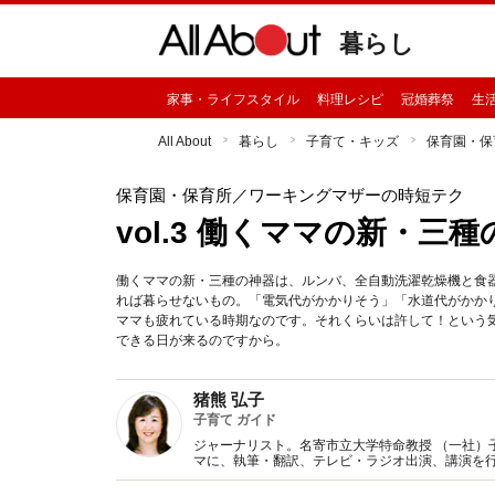
暮らし
家事・ライフスタイル
料理レシピ
冠婚葬祭
生
All About
暮らし
子育て・キッズ
保育園・保
保育園・保育所
／ワーキングマザーの時短テク
vol.3 働くママの新・三
働くママの新・三種の神器は、ルンバ、全自動洗濯乾燥機と食
れば暮らせないもの。「電気代がかかりそう」「水道代がかか
ママも疲れている時期なのです。それくらいは許して！という
できる日が来るのですから。
猪熊 弘子
子育て ガイド
ジャーナリスト。名寄市立大学特命教授 （一社）
マに、執筆・翻訳、テレビ・ラジオ出演、講演を
房）で第49回日本保育学会 日私幼賞・保育学文献