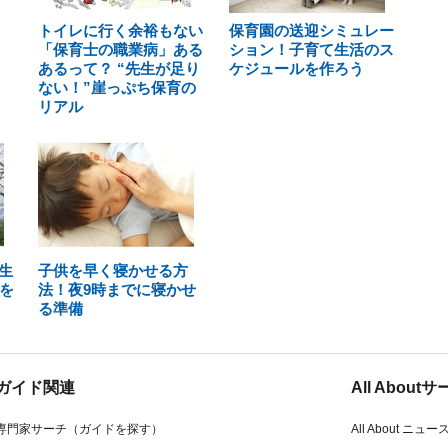
トイレに行く余裕もない
保育園の送迎シミュレー
「保育士の職業病」ある
ション！子育て生活のス
あるって？ “先生が足り
ケジュールを作ろう
ない！”崖っぷち保育の
リアル
生
子供を早く寝かせる方
を
法！夜9時までに寝かせ
る準備
ガイド関連
All Abou
専門家サーチ（ガイドを探す）
All About ニュー