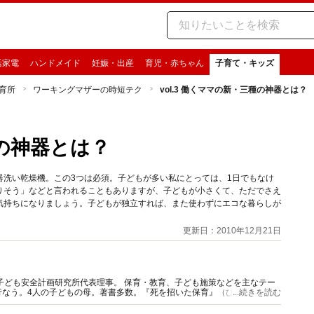
活家電
ハンドメイド
妊娠・出産
育児・赤ちゃん
子育て・キッズ
育所
ワーキングマザーの時短テク
vol.3 働くママの新・三種の神器とは？
種の神器とは？
器洗い乾燥機。この3つは必須。子どもが多い私にとっては、1日でもなけ
りそう」などと言われることもありますが、子どもが小さくて、ただでさえ
気持ちになりましょう。子どもが独立すれば、また使わずにエコな暮らしが
更新日：2010年12月21日
子ども安全計画研究所代表理事。 保育・教育、子ども施策などを主なテー
行なう。4人の子どもの母。著書多数。『死を招いた保育』（ひとなる書
...続きを読む
賞受賞。