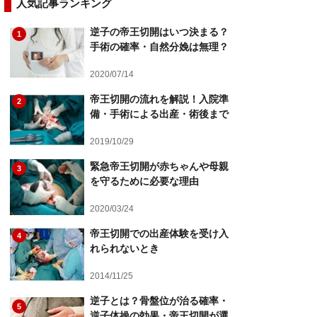
人気記事ランキング
逆子の帝王切開はいつ決まる？
1
手術の確率・自然分娩は無理？
2020/07/14
帝王切開の流れを解説！入院準
2
備・手術による出産・術後まで
2019/10/29
緊急帝王切開が赤ちゃんや母親
3
を守るために必要な理由
2020/03/24
帝王切開での出産体験を受け入
4
れられないとき
2014/11/25
逆子とは？骨盤位が治る確率・
5
逆子体操の効果・帝王切開が選