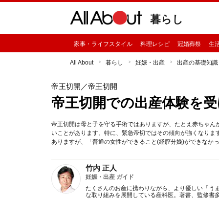
暮らし
家事・ライフスタイル
料理レシピ
冠婚葬祭
生
All About
暮らし
妊娠・出産
出産の基礎知識
帝王切開
／帝王切開
帝王切開での出産体験を受
帝王切開は母と子を守る手術ではありますが、たとえ赤ちゃん
いことがあります。特に、緊急帝切ではその傾向が強くなりま
ありますが、「普通の女性ができること(経膣分娩)ができなか
竹内 正人
妊娠・出産 ガイド
たくさんのお産に携わりながら、より優しい「う
な取り組みを展開している産科医。著書、監修書