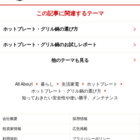
るタイプもありますが、プレートは外れても本体は拭く
この記事に関連するテーマ
だけのタイプもまだまだあります。
ホットプレート・グリル鍋の選び方
プレートを使う料理は油を使うものが多いので、すぐに
ベタベタしてきます。多少価格が高くても、キレイに維
ホットプレート・グリル鍋のお試しレポート
持できれば長く使えるので、丸洗い可能などメンテナン
スしやすいタイプを選んでおきましょう。
他のテーマも見る
>
>
>
>
All About
暮らし
生活家電
ホットプレート
>
ホットプレート・グリル鍋の選び方
知っておきたい安全性や使い勝手、メンテナンス
会社概要
採用情報
投資家情報
広告掲載
利用規約
プライバシーポリシー