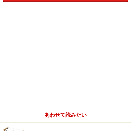
サイズは調理面までの高さに注意
タテ・ヨコの本体サイズは、必要な大きさや収納スペー
スから検討すれば問題はありませんが、意外と使い勝手
に差がでるのが、調理面までの高さ。プレート面までの
高さが高いと、小さなお子さんは食材が取りにくいた
め、中腰になったりプレートに触ってしまったりしま
す。テーブルの上に置いて使うことを考慮して、高さも
忘れずに確認して下さい。
■おすすめ機種：EA-DD10（象印）
あわせて読みたい