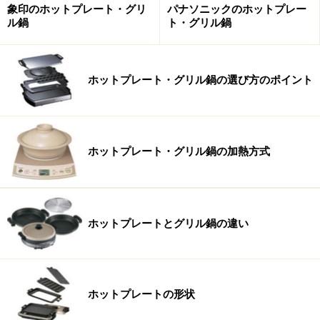
確認しておきましょう。また、プレート数が増えている
象印のホットプレート・グリ
パナソニックのホットプレー
ため、重いものだと8kgを超えるものもあり、かなりの
ル鍋
ト・グリル鍋
ボリュームとなっています。重量がどれくらいなのか、
移動しやすいかなど、店頭で実物を確認することを強く
ホットプレート・グリル鍋の選び方のポイント
おすすめします。また、収納できる場所を事前に確保す
ることも忘れずに！
■おすすめ機種：EA-GV35(象印)
ホットプレート・グリル鍋の加熱方式
樹脂製の収納ホルダーで、パーツ類を全てひとまとめに
できる。タテでもヨコでも収納できるのも◎。
ホットプレートとグリル鍋の違い
丸洗いできるものなど、メンテナンス性の
よいものを選びましょう
最近は、プレートが着脱できるだけでなく、本体ガード
ホットプレートの形状
やヒーター含め、全てのパーツが取り外せて丸洗いでき