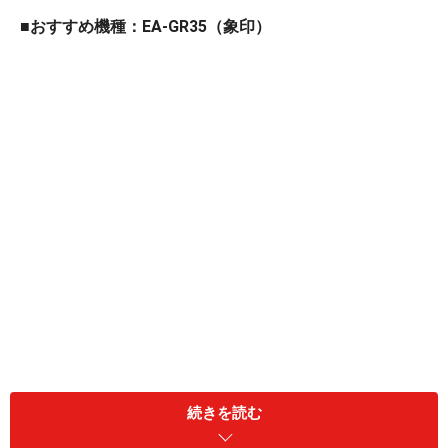
■おすすめ機種：EA-GR35（象印）
本体に手や腕が触れても熱くない「本体ガード」で、火
傷しにくい安全設計となっています。
続きを読む