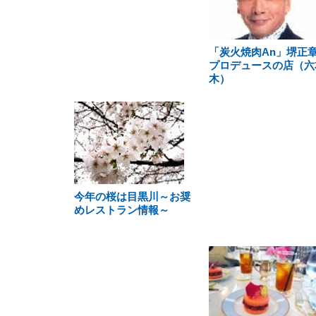
「炭火焼肉An」堺正
プロデュースの店（六
木）
今年の桜は目黒川～お奨
めレストラン情報～