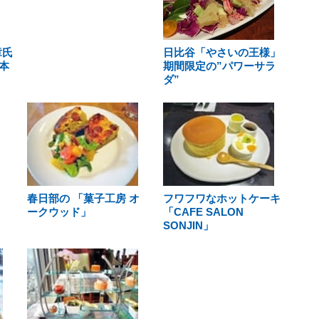
章氏
日比谷「やさいの王様」
本
期間限定の”パワーサラ
ダ”
春日部の 「菓子工房 オ
フワフワなホットケーキ
ークウッド」
「CAFE SALON
SONJIN」