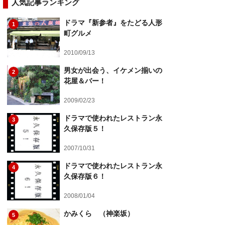
人気記事ランキング
ドラマ『新参者』をたどる人形
1
町グルメ
2010/09/13
男女が出会う、イケメン揃いの
2
花屋＆バー！
2009/02/23
ドラマで使われたレストラン永
3
久保存版５！
2007/10/31
ドラマで使われたレストラン永
4
久保存版６！
2008/01/04
かみくら （神楽坂）
5