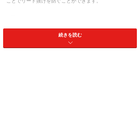
ことでリード抜けを防ぐことができます。
両手の間にUの字ができるようにたるみを持たせて
続きを読む
この写真では持ち手を左手に持っています。空いている
右手でリードの部分を持ち、左手と右手の間が白い矢印
のようにUの字になるような感じでたるみを持たせて歩
くといいでしょう。人通りの多いところや愛犬が何かに
気を取られた時など、素早くリードをたぐり寄せること
ができます。