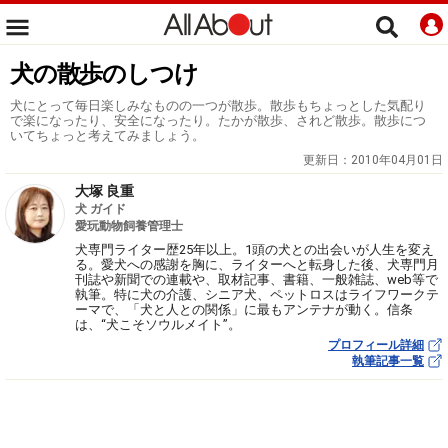
犬の散歩のしつけ
犬にとって毎日楽しみなものの一つが散歩。散歩もちょっとした気配り
で楽になったり、安全になったり。たかが散歩、されど散歩。散歩につ
いてちょっと考えてみましょう。
更新日：
2010年04月01日
大塚 良重
犬 ガイド
愛玩動物飼養管理士
犬専門ライター歴25年以上。1頭の犬との出会いが人生を変え
る。愛犬への感謝を胸に、ライターへと転身した後、犬専門月
刊誌や新聞での連載や、取材記事、書籍、一般雑誌、web等で
執筆。特に犬の介護、シニア犬、ペットロスはライフワークテ
ーマで、「犬と人との関係」に最もアンテナが動く。信条
は、“犬こそソウルメイト”。
プロフィール詳細
執筆記事一覧