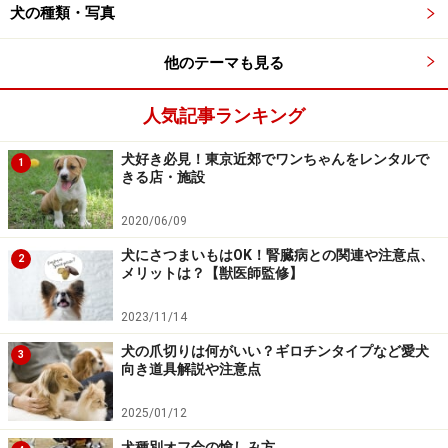
犬の種類・写真
他のテーマも見る
人気記事ランキング
犬好き必見！東京近郊でワンちゃんをレンタルで
1
きる店・施設
2020/06/09
犬にさつまいもはOK！腎臓病との関連や注意点、
2
メリットは？【獣医師監修】
2023/11/14
犬の爪切りは何がいい？ギロチンタイプなど愛犬
3
向き道具解説や注意点
2025/01/12
犬種別オフ会の愉しみ方