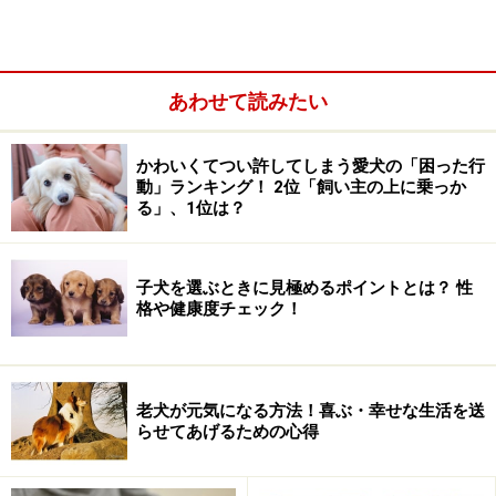
※記事内容は執筆時点のものです。最新の内容をご確認くださ
い。
※ペットは、種類や体格（体重、サイズ、成長）などにより個体
差があります。記事内容は全ての個体へ一様に当てはまるわけで
はありません。
あわせて読みたい
次のページへ
1
/
3
かわいくてつい許してしまう愛犬の「困った行
動」ランキング！ 2位「飼い主の上に乗っか
る」、1位は？
子犬を選ぶときに見極めるポイントとは？ 性
格や健康度チェック！
老犬が元気になる方法！喜ぶ・幸せな生活を送
らせてあげるための心得