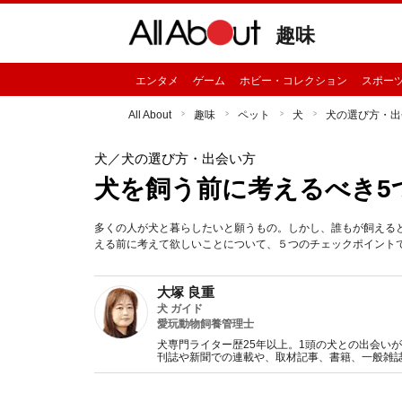
趣味
エンタメ
ゲーム
ホビー・コレクション
スポー
All About
趣味
ペット
犬
犬の選び方・出
犬
／犬の選び方・出会い方
犬を飼う前に考えるべき5
多くの人が犬と暮らしたいと願うもの。しかし、誰もが飼える
える前に考えて欲しいことについて、５つのチェックポイント
大塚 良重
犬 ガイド
愛玩動物飼養管理士
犬専門ライター歴25年以上。1頭の犬との出会い
刊誌や新聞での連載や、取材記事、書籍、一般雑誌
ーマで、「犬と人との関係」に最もアンテナが動く