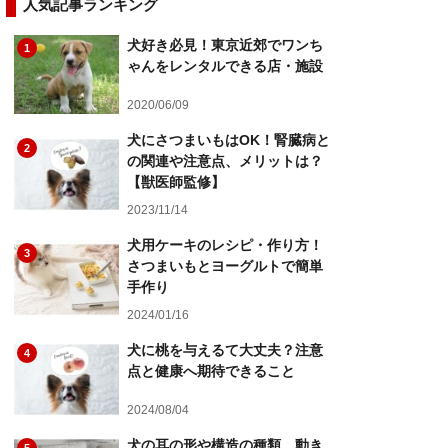
人気記事ランキング
犬好き必見！東京近郊でワンち
1
ゃんをレンタルできる店・施設
2020/06/09
犬にさつまいもはOK！腎臓病と
2
の関連や注意点、メリットは？
【獣医師監修】
2023/11/14
犬用ケーキのレシピ・作り方！
3
さつまいもとヨーグルトで簡単
手作り
2024/01/16
犬に桃を与えるて大丈夫？注意
4
点と健康へ期待できること
2024/08/04
犬の耳の形や構造の種類、動き