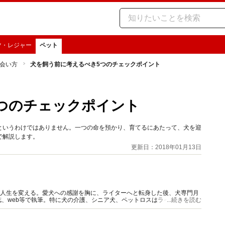
ツ・レジャー
ペット
会い方
犬を飼う前に考えるべき5つのチェックポイント
つのチェックポイント
というわけではありません。一つの命を預かり、育てるにあたって、犬を迎
で解説します。
更新日：2018年01月13日
が人生を変える。愛犬への感謝を胸に、ライターへと転身した後、犬専門月
、web等で執筆。特に犬の介護、シニア犬、ペットロスはライフワークテ
...続きを読む
。信条は、“犬こそソウルメイト”。