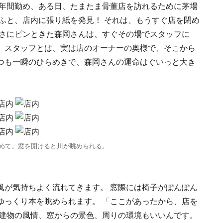
８年間勤め、ある日、たまたま骨董店を訪れるために茅場
ふと、店内に張り紙を発見！ それは、もうすぐ店を閉め
っさにピンときた森岡さんは、すぐその場でスタッフに
。スタッフとは、実は店のオーナーの奥様で、そこから
つも一瞬のひらめきで、森岡さんの運命はぐいっと大き
めて。窓を開けると川が眺められる。
風が気持ちよく流れてきます。 窓際には椅子がぽんぽん
ゆっくり本を眺められます。 「ここがあったから、店を
 建物の風情、窓からの景色、周りの環境もいいんです。