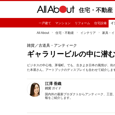
住宅・不動産
一戸建て
マンション
リフォーム
住宅設備
イ
All About
住宅・不動産
インテリア
家具・イ
雑貨
／古道具・アンティーク
ギャラリービルの中に潜
ビジネスの中心地、茅場町。でも、古きよき日本の風情が、街
た本屋さん。アートブックのディスプレイも合わせて紹介しま
江澤 香織
雑貨 ガイド
国内外の最新プロダクトからアンティーク、工芸
報をご紹介します。