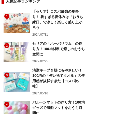
人気記事ランキング
【セリア】コスパ最強の夏祭
1
り！ 暑すぎる夏休みは「おうち
縁日」で涼しく楽しく盛り上が
ろう
2024/07/31
セリアの「ハーバリウム」の作
2
り方！100均材料で癒しのおうち
空間に
2022/02/25
清潔キープ＆肌にもやさしい！
3
100均の「使い捨てタオル」の使
用感が抜群すぎた【コスパ比
較】
2024/05/16
バルーンマットの作り方！100均
4
グッズで風船マットをおうち時
間に