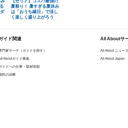
休み
【セリア】コスパ最強の
る
夏祭り！ 暑すぎる夏休み
【ダ
は「おうち縁日」で涼し
く楽しく盛り上がろう
ガイド関連
All Abou
専門家サーチ（ガイドを探す）
All About ニュー
All Aboutガイド募集
All About Japan
ガイドへの仕事・取材依頼
国民の決断