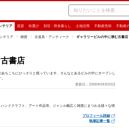
ンテリア
賃貸
街選び
別荘・田舎暮らし
土地活用
不動産売却
不動産
ンテリア
雑貨
古道具・アンティーク
ギャラリービルの中に潜む古書店
む古書店
のあちこちにひっそりと残っています。そんなとあるビルの中にオープンし
す。
更新日：2006年09月03日
、ハンドクラフト、アート作品等、ジャンル幅広く雑貨にまつわる様々な情
プロフィール詳細
執筆記事一覧