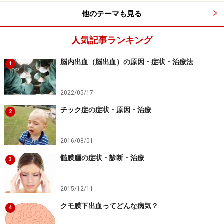
ることができるのです。
他のテーマも見る
※記事内容は執筆時点のものです。最新の内容をご確認くださ
人気記事ランキング
い。
※当サイトにおける医師・医療従事者等による情報の提供は、診
断・治療行為ではありません。診断・治療を必要とする方は、適
脳内出血（脳出血）の原因・症状・治療法
1
切な医療機関での受診をおすすめいたします。記事内容は執筆者
個人の見解によるものであり、全ての方への有効性を保証するも
のではありません。当サイトで提供する情報に基づいて被ったい
2022/05/17
かなる損害についても、当社、各ガイド、その他当社と契約した
情報提供者は一切の責任を負いかねます。
チック症の症状・原因・治療
免責事項
2
2016/08/01
髄膜腫の症状・診断・治療
3
2015/12/11
クモ膜下出血ってどんな病気？
4