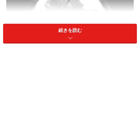
続きを読む
頭部CT検査。白く写っているのがくも膜下出血で、脳全体
に広がっているのが分かります。頭部CTでの診断率は95％
を越えていますが、ときにはCT検査で分からないくも膜下
出血もあります
くも膜下出血は健康な人が突然なるような病気ではあり
ません。自覚症状が何も出ない場合があるので、突然死
として考えられていますが、もともと脳血管に異常があ