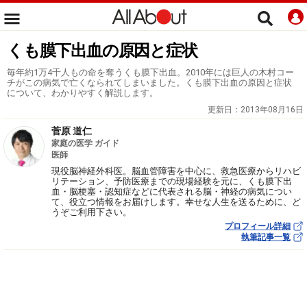
くも膜下出血の原因と症状
毎年約1万4千人もの命を奪うくも膜下出血。2010年には巨人の木村コー
チがこの病気で亡くなられてしまいました。くも膜下出血の原因と症状
について、わかりやすく解説します。
更新日：
2013年08月16日
菅原 道仁
家庭の医学 ガイド
医師
現役脳神経外科医。脳血管障害を中心に、救急医療からリハビ
リテーション、予防医療までの現場経験を元に、くも膜下出
血・脳梗塞・認知症などに代表される脳・神経の病気につい
て、役立つ情報をお届けします。幸せな人生を送るために、ど
うぞご利用下さい。
プロフィール詳細
執筆記事一覧