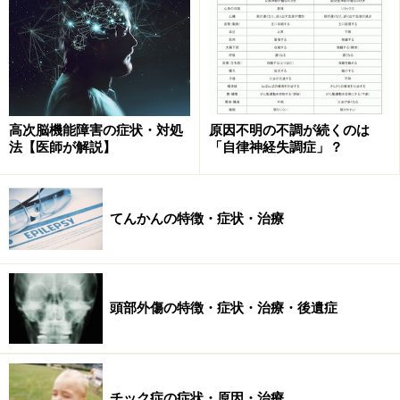
脳動脈瘤は100人中2～3人にあると言われており、その
破裂率は年間0.5～1％程度と言われています。
高次脳機能障害の症状・対処
原因不明の不調が続くのは
法【医師が解説】
「自律神経失調症」？
くも膜下出血の症状
てんかんの特徴・症状・治療
真中にあるドーム状のふくらみが動脈瘤。これが破裂すると
くも膜下出血を引き起こします
頭部外傷の特徴・症状・治療・後遺症
■代表的な症状：頭痛
くも膜下出血の代表的な症状は、何といっても頭痛で
す。頭痛の程度はさまざまですが、多くの場合、今まで
に感じた事がないくらい激しい痛みを訴えます。この頭
チック症の症状・原因・治療