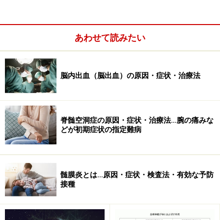
る場合がほとんどで、その異常な部分が破れることによ
って起きるのです。
あわせて読みたい
原因の8割以上を占めるのが「脳動脈瘤」という血管の
コブ。それ以外のものは稀ですが、血管そのものが突然
裂けてしまうケースや、脳動静脈奇形や脳腫瘍が原因と
脳内出血（脳出血）の原因・症状・治療法
なることもあります。
脊髄空洞症の原因・症状・治療法…腕の痛みな
どが初期症状の指定難病
髄膜炎とは…原因・症状・検査法・有効な予防
接種