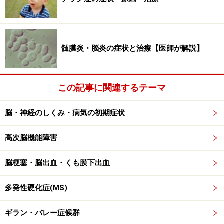
痛は破裂をした瞬間におこり、場合によっては突然死の
原因となることがあります。約半数の方が意識を失いま
すが、なかには意識を失わずに頭痛の症状だけを感じる
髄膜炎・脳炎の症状と治療【医師が解説】
場合もあります。
■まれに見られる症状：首の後ろの痛み・瞼の違和感
この記事に関連するテーマ
ときには首の後ろの痛みを訴え、首が曲げられないとい
う症状で病院に来られる方もいます。
脳・神経のしくみ・病気の初期症状
また、特殊なケースでは、頭痛もなく、突然、片側の瞼
高次脳機能障害
が下がることがあります。これは脳動脈瘤が瞼を動かす
脳梗塞・脳出血・くも膜下出血
神経（動眼神経）を圧迫してしまうことによって起きる
症状です。
多発性硬化症(MS)
上記のような症状が起きた場合は、速やかに脳神経外科
ギラン・バレー症候群
を受診しましょう。早期治療で、最悪のケースを回避す