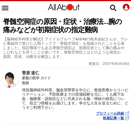
脊髄空洞症の原因・症状・治療法…腕の
痛みなどが初期症状の指定難病
【脳神経外科医が解説】アイドルグループAKB48の柏木由紀さんが、テレ
ビ番組内で受けた人間ドックで「脊髄空洞症」を指摘されたことを公表
しました。指定難病でもある脊髄空洞症は、初期症状として腕の痛みや
しびれなどを伴うことが多いです。脊髄空洞症とはどのような病気か、
原因、症状、治療法を解説します。
更新日：
2021年06月04日
菅原 道仁
家庭の医学 ガイド
医師
現役脳神経外科医。脳血管障害を中心に、救急医療からリハビ
リテーション、予防医療までの現場経験を元に、くも膜下出
血・脳梗塞・認知症などに代表される脳・神経の病気につい
て、役立つ情報をお届けします。幸せな人生を送るために、ど
うぞご利用下さい。
プロフィール詳細
執筆記事一覧