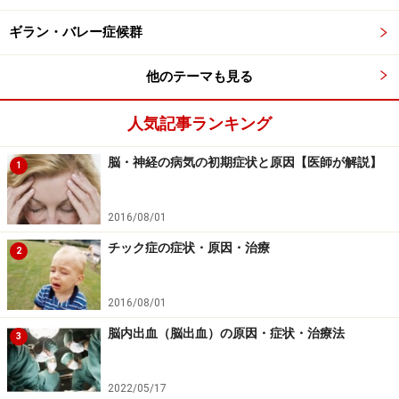
ギラン・バレー症候群
他のテーマも見る
人気記事ランキング
脳・神経の病気の初期症状と原因【医師が解説】
1
2016/08/01
チック症の症状・原因・治療
2
脊髄空洞症の治療法……ビタミンB12製剤な
どの服用、進行時は手術も
2016/08/01
症状が軽い場合は、しびれ止めや痛み止め、神経の回復
脳内出血（脳出血）の原因・症状・治療法
3
を促すビタミンB12製剤などを使用して様子をみます。
しかし、症状が徐々に進むことが多く、いずれ手術治療
2022/05/17
が必要になることもあります。放置せず、定期的に医療