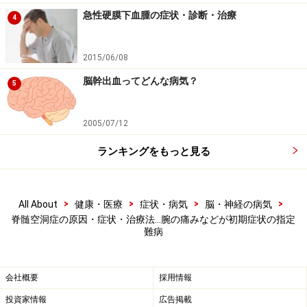
機関に通院する必要があります。
急性硬膜下血腫の症状・診断・治療
4
2015/06/08
脊髄空洞症も該当する「指定難病」とは
脳幹出血ってどんな病気？
5
また、脊髄空洞症は「指定難病」でもあります。指定難
病とは、国が「難病の患者に対する医療等に関する法
2005/07/12
律」に定められる基準に基づいて医療費助成制度の対象
ランキングをもっと見る
としている難病のことです。2021年6月現在、333の病気
が指定されています。
>
>
>
>
All About
健康・医療
症状・病気
脳・神経の病気
指定難病と聞くと怖いイメージを持ってしまうかもしれ
脊髄空洞症の原因・症状・治療法…腕の痛みなどが初期症状の指定
難病
ません。しかし「治療法がまったくない」「寝たきりに
なってしまう」といった病気ばかりではなく、医療の進
歩によって症状が安定して、日常生活が問題なく行える
会社概要
採用情報
ものも増えてきています。しかし、完治はむずかしいこ
投資家情報
広告掲載