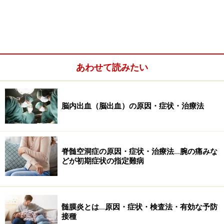
脊髄空洞症の原因……キアリ奇形に伴うもの
の他、腫瘍、外傷、炎症も
脊髄空洞症の原因は、生まれつき小脳が落ち込んでいる
「キアリ奇形」に伴うものが多く、脳脊髄液の循環が悪
あわせて読みたい
くなって発症すると言われています。また、脊髄にでき
た腫瘍や、外傷や炎症が原因のこともあります。
脳内出血（脳出血）の原因・症状・治療法
メディアによると、AKB48の柏木さんの場合は脊髄腫瘍
にともなう脊髄空洞症が強く疑われているようです。
脊髄空洞症の原因・症状・治療法…腕の痛みな
どが初期症状の指定難病
髄膜炎とは…原因・症状・検査法・有効な予防
接種