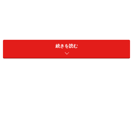
続きを読む
この病気には男女差がなく、あらゆる年代で見つかりま
すが、20～30代頃に発症することが多いです。