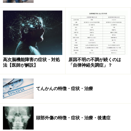
脊髄空洞症の症状・初期症状……腕の痛みや
高次脳機能障害の症状・対処
原因不明の不調が続くのは
しびれ感で始まることが多い
法【医師が解説】
「自律神経失調症」？
脊髄は「手を動かす」「足を動かす」などの脳からの司
令を四肢に伝える役目と、「熱い」「冷たい」「痛い」
てんかんの特徴・症状・治療
などの外界からの刺激を脳へ伝える役目があります。冒
頭で解説しました通り、脊髄空洞症の症状は、その脊髄
の中に溜まってしまった液体（主に脳脊髄液）が、脊髄
の内側から脊髄にある神経細胞を押してしまうことで起
頭部外傷の特徴・症状・治療・後遺症
こります。