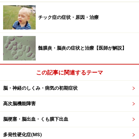
症状はさまざまですが、腕の痛みやしびれ感で始まるこ
チック症の症状・原因・治療
とが多いです。また、触った感じはわかるが痛みが鈍く
なるといった症状を訴える方もいらっしゃいます。進行
すると、手や足が動かしにくくなったり、排尿障害や排
便障害が出たりすることもあります。
髄膜炎・脳炎の症状と治療【医師が解説】
この記事に関連するテーマ
脊髄空洞症の検査・診断法・受診すべき診
療科は何科か
脳・神経のしくみ・病気の初期症状
診断にはMRIが有用です。気になる自覚症状がある場合
は、神経内科、脳神経外科、整形外科のいずれかを受診
高次脳機能障害
しましょう。診察でこの病気が疑われた場合は、速やか
脳梗塞・脳出血・くも膜下出血
に画像検査を行います。
多発性硬化症(MS)