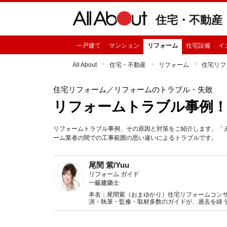
住宅・不動産
一戸建て
マンション
リフォーム
住宅設備
イ
All About
住宅・不動産
リフォーム
住宅リフ
住宅リフォーム
／リフォームのトラブル・失敗
リフォームトラブル事例
リフォームトラブル事例、その原因と対策をご紹介します。「
ーム業者の間での工事範囲の思い違いによるトラブルです。
尾間 紫/Yuu
リフォーム ガイド
一級建築士
本名：尾間紫（おまゆかり）住宅リフォームコンサ
演・執筆・監修・取材多数のガイドが、過去を繕
提唱。本当に満足するリフォームのノウハウをお