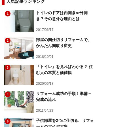
人気記事ランキング
トイレのドアは内開きor外開
1
き？その意外な理由とは
2017/06/17
部屋の間仕切りリフォームで、
2
かんたん間取り変更
2018/10/01
「トイレ」を見ればわかる？ 住
3
む人の本質と価値観
2020/06/18
リフォーム成功の手順！準備～
4
完成の流れ
2011/04/23
子供部屋を2つに仕切る、リフォ
5
ームのアイデア集