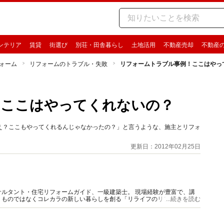
ンテリア
賃貸
街選び
別荘・田舎暮らし
土地活用
不動産売却
不動産
ォーム
リフォームのトラブル・失敗
リフォームトラブル事例！ここはやっ
！ここはやってくれないの？
え？ここもやってくれるんじゃなかったの？」と言うような、施主とリフォ
更新日：2012年02月25日
ルタント・住宅リフォームガイド、一級建築士。 現場経験が豊富で、講
うものではなくコレカラの新しい暮らしを創る「リライフのリフォーム」を
...続きを読む
伝えしています。