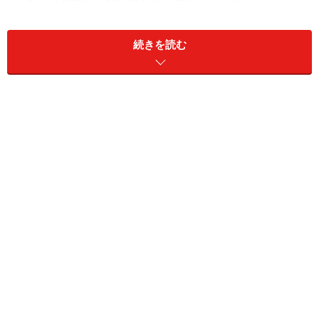
それは、「高齢者の居住安定確保に関する法律」と言わ
れるもの。
続きを読む
この制度にはポイントが3つあります。
※記事内容は執筆時点のものです。最新の内容をご確認くださ
い。
次のページへ
1
/
2