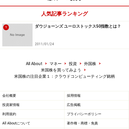
が、その内容を保証するものではなく、これに基づく損失・損害
などについて当社は一切の責任を負いません。
人気記事ランキング
最新の情報や詳細については、必ず各金融機関やサービス提供者
の公式情報をご確認ください。
ダウジョーンズ ユーロストックス50指数とは？
1
【編集部からのお知らせ】
・「家計」について、
アンケート（2026/8/31まで）
を実施
2011/01/24
中です！
※抽選で20名にAmazonギフト券1000円分プレゼント
※謝礼付きの限定アンケートやモニター企画に参加が可能に
なります
>
>
>
>
All About
マネー
投資
外国株
>
米国株を買ってみよう
米国株の注目企業１：クラウドコンピューティング銘柄
会社概要
採用情報
投資家情報
広告掲載
利用規約
プライバシーポリシー
All Aboutについて
著作権・商標・免責