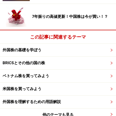
となっています。当初は自社内に全てのシステム、デー
タを置く事が安心とされていましたが、今では他社の管
7年振りの高値更新！中国株は今が買い！？
理するサーバーに全ての自社の秘密データを置くクラウ
ドコンピューティングに抵抗がなくなってきました。そ
のため、約10兆円近いソフトウェアマーケットにおいて
この記事に関連するテーマ
多くがクラウド型のシステムへ移管する顧客が増えてき
ており、同社の追い風となっています。同社は米国だけ
外国株の基礎を学ぼう
でなく日本をはじめ、主要な国でサービスを行っていま
す。ソフトウェア界の巨人である、ドイツのSAP社、米
BRICSとその他の国の株
オラクル社もこの領域で同社のライバルとなっていま
す。
ベトナム株を買ってみよう
※記事内容は執筆時点のものです。最新の内容をご確認くださ
米国株を買ってみよう
い。
本記事の内容は一般的な情報提供を目的としており、特定の金融
商品や投資行動を推奨するものではありません。
外国株を理解するための用語解説
投資や資産運用に関する最終的なご判断はご自身の責任において
行ってください。
他のテーマも見る
掲載情報の正確性・完全性については十分に配慮しております