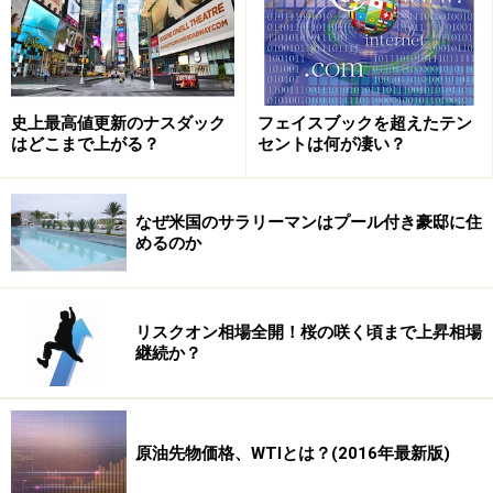
ターネット上で集められた特定商品についての不具合や
対処方法などの会話内容、ツイッターのようなもので社
員のつぶやきも拾うことができ、上司はそれら全ての情
報をグラフ化して進捗状況を見る事ができます。こうし
史上最高値更新のナスダック
フェイスブックを超えたテン
たサービスにより、同社の売上の基盤は顧客からの月々
はどこまで上がる？
セントは何が凄い？
の契約料となります。それは最も安いものでユーザー一
人当たり月600円からとなっています。このため如何に
なぜ米国のサラリーマンはプール付き豪邸に住
会員数を減らさずに継続的に新規会員を積み上げていけ
めるのか
るかが重要になるビジネスモデルです。従来型であれば
顧客一社一社に合わせたソフトを時間をかけて開発し、
システムを社内に納入する際に一度限りの高額が請求書
リスクオン相場全開！桜の咲く頃まで上昇相場
が行く事になりますが、クラウド型では契約したその日
継続か？
に汎用型のシステムがすぐ使え、価格が安い点が特徴で
す。
原油先物価格、WTIとは？(2016年最新版)
その性質の為大企業よりも無数の中小企業がターゲット