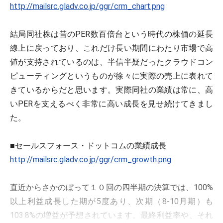
http://mailsrc.gladv.co.jp/ggr/crm_chart.png
結局同社株は昔のPER数百倍台という時代の株価の延長
線上に戻っており、これだけ長い期間にわたり市場で高
値が支持されているのは、半信半疑だったクラウドコン
ピューティングというものが徐々に実際の売上に表れて
きているからだと思います。実際同社の業績は常に、高
いPERを支えるべく非常に高い成長を見せ続けてきまし
た。
■セールスフォース・ドットコムの業績成長
http://mailsrc.gladv.co.jp/ggr/crm_growth.png
直近からさかのぼって１０回の四半期の決算では、100%
以上利益成長した期が5度あり、次期（8-10月期）も
103.8%の増益が予想されています。最終利益率や、それ