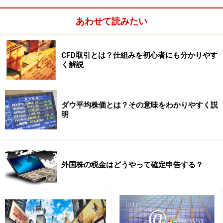
クラウドとは雲の中にサービスがあるというイメージ
で、実際には、雲は同社の管理するリモートセンターに
あわせて読みたい
あるサーバーであり、顧客はインターネットを通じて雲
の中にアクセスし、そこでソフトウェアを動かしてサー
CFD取引とは？仕組みを初心者にも分かりやす
ビスを利用するということになります。つまり従来のよ
く解説
うに前もって社内に専用のシステムを、しかも高額のIT
設備投資を行って備え付ける必要もなく、また使用する
コンピューターにソフトをインストールすることもあり
ダウ平均株価とは？その意味をわかりやすく説
明
ません。雲のこちら側（会社側）では何も準備する必要
がなく、ただインターネットに繋がるパソコンがありさ
えすれば、契約後いつでも、どこからでもリモートセン
ターに繋いでサービスを受けることができるのです。
外国株の税金はどうやって確定申告する？
営業マンはiPhoneやブラックベリーなどのスマートフォ
ン経由でも情報を検索でき、今売ろうとしている商品に
ついて過去の商談成功例や顧客のコンタクト履歴、イン