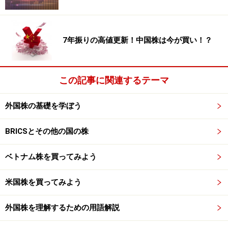
ペーンを行います。もしご購入される方は、6月3日～6
日の間にAmazonでご購入していただき、その後こちらの
キャンペーンページ
にアクセスください。キャンペーン
7年振りの高値更新！中国株は今が買い！？
登録者全員に、「本書ではご紹介できなかったドバイ企
業レポート」をプレゼントいたします。
この記事に関連するテーマ
＜終わり＞
外国株の基礎を学ぼう
※外国株のガイドサイトではドバイ株の情報を随時アッ
プしていますので、
BRICSとその他の国の株
こちらもチェックしてくださいね。
ベトナム株を買ってみよう
↓↓↓↓↓↓↓↓↓↓
ドバイ株の最新情報はこちらからチェック！
米国株を買ってみよう
※上記の記事は、投資の参考となる情報提供のみを目的
外国株を理解するための用語解説
としたものです。したがって、勧誘の目的としたもので