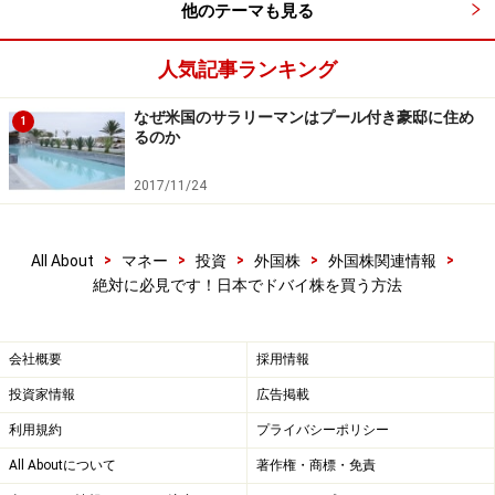
はありません。また、投資結果を保証するものではあり
他のテーマも見る
ません。投資に関する最終判断は、御自身の責任でお願
い申し上げます。
人気記事ランキング
※記事内容は執筆時点のものです。最新の内容をご確認くださ
なぜ米国のサラリーマンはプール付き豪邸に住め
1
い。
るのか
本記事の内容は一般的な情報提供を目的としており、特定の金融
商品や投資行動を推奨するものではありません。
2017/11/24
投資や資産運用に関する最終的なご判断はご自身の責任において
行ってください。
掲載情報の正確性・完全性については十分に配慮しております
が、その内容を保証するものではなく、これに基づく損失・損害
>
>
>
>
>
All About
マネー
投資
外国株
外国株関連情報
などについて当社は一切の責任を負いません。
絶対に必見です！日本でドバイ株を買う方法
最新の情報や詳細については、必ず各金融機関やサービス提供者
の公式情報をご確認ください。
会社概要
採用情報
【編集部からのお知らせ】
・「家計」について、
アンケート（2026/8/31まで）
を実施
投資家情報
広告掲載
中です！
※抽選で20名にAmazonギフト券1000円分プレゼント
利用規約
プライバシーポリシー
※謝礼付きの限定アンケートやモニター企画に参加が可能に
All Aboutについて
著作権・商標・免責
なります