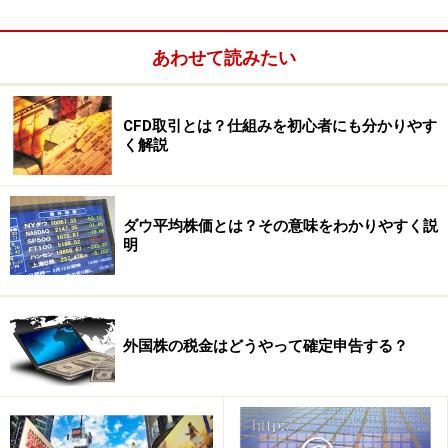
に至るまではいくつかのハードルを乗り越えなくてはな
らない証券会社がほとんどです。私は銀行系の証券会社
あわせて読みたい
として、UAE最大手商業銀行ナショナルバンク・オブ・
ドバイ（NBD）の子会社
NBD Securities
と、独立系の証
券会社として、
MAC Sharaf Securities
。この２社が、日
CFD取引とは？仕組みを初心者にも分かりやす
本人にとって比較的口座開設がしやすく（郵送でOK）、
く解説
e-tradeシステムを使った取引の簡便さや、情報収集、サ
ポート面などにおいて利用しやすいのではないかと思い
ダウ平均株価とは？その意味をわかりやすく説
ます。このような証券会社に口座開設をすれば、日本か
明
らでもインターネットでリアルタイムでドバイ株を取引
できます。
戸松：日本の個人投資家はまず何から始めれば・・・？
外国株の税金はどうやって確定申告する？
石田さん：はい。まず私たち個人投資家は、ドバイ証券
取引所の公認ブローカーに口座を開設して、ドバイ証券