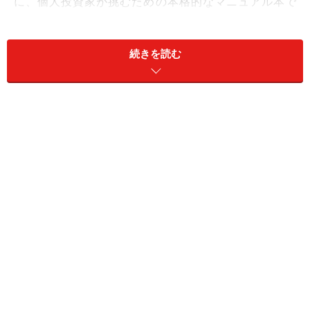
に、個人投資家が挑むための本格的なマニュアル本で
す。今回はその石田さんにドバイの魅力とリスクについ
てお伺いしてきました！＜シリーズ第５弾（最終回）＞
続きを読む
＜以下インタビューから＞
戸松：そんなドバイの株式市場に日本から投資する方法
があるのですか？
石田さん：はい。私はDFM（ドバイ証券取引所）登録の
公認ブローカー98社すべてにメールを送ってみました
が、半分ほど返事が返ってきました。帰ってきた返事は
ほとんどが、日本人（UAE非居住者）の口座開設にはウ
ェルカムです。ただ、ローカルの銀行口座が必要だった
り、注文取次ぎのみのサービスでリサーチサービスがな
かったり、郵送では口座開設ができなかったりと、取引