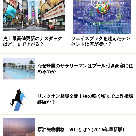
取引所に投資家登録をして、投資家IDを発行しなくては
いけません。これらドバイの証券会社の口座開設、投資
家コードの取得、オンライントレードの方法、情報収集
の方法などの詳しい情報は、6月13日発売予定の
「ドバ
イ株投資完全マニュアル（パンローリング刊）」
に、余
史上最高値更新のナスダック
フェイスブックを超えたテン
すことなく紹介していますので、是非お手にとって読ん
はどこまで上がる？
セントは何が凄い？
でみてください。"世界の建設クレーンの3割が集結"して
いるほどの怒涛の建設ラッシュ。脱オイルマネーを目標
なぜ米国のサラリーマンはプール付き豪邸に住
に掲げた政策、"ドバイ・ストラテジック・プラン
めるのか
2015"。ユーロ導入をイメージさせる2010年導入予定
の"ペルシャ湾岸6カ国単一通貨"など。今、世界から注目
されているドバイ(DFM：Dubai Financial Market)に、個
リスクオン相場全開！桜の咲く頃まで上昇相場
継続か？
人投資家が挑むための、日本で初めてのドバイ株投資の
本格的なマニュアル本になります。
また、発売日前6月3日～6日の間に、amazon予約キャン
原油先物価格、WTIとは？(2016年最新版)