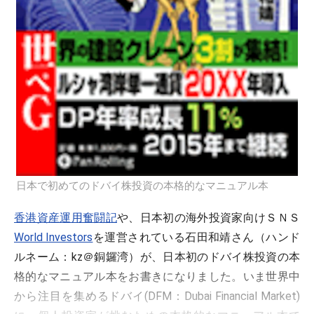
日本で初めてのドバイ株投資の本格的なマニュアル本
香港資産運用奮闘記
や、日本初の海外投資家向けＳＮＳ
World Investors
を運営されている石田和靖さん（ハンド
ルネーム：kz＠銅鑼湾）が、日本初のドバイ株投資の本
格的なマニュアル本をお書きになりました。いま世界中
から注目を集めるドバイ(DFM：Dubai Financial Market)