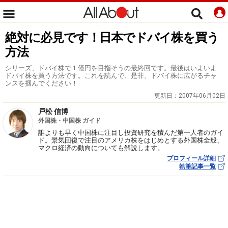
絶対に必見です！日本でドバイ株を買う
方法
シリーズ、ドバイ株で１億円を目指そうの最終回です。最後はいよいよ
ドバイ株を買う方法です。これを読んで、是非、ドバイ株に広がるチャ
ンスを掴んでください！
更新日：
2007年06月02日
戸松 信博
外国株・中国株 ガイド
誰よりも早く中国株に注目し投資研究を積んだ第一人者のガイ
ド。景気回復で注目のアメリカ株をはじめとする外国株全般、
マクロ経済の動向についても解説します。
プロフィール詳細
執筆記事一覧