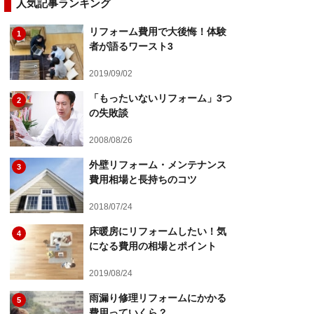
人気記事ランキング
リフォーム費用で大後悔！体験
1
者が語るワースト3
2019/09/02
「もったいないリフォーム」3つ
2
の失敗談
2008/08/26
外壁リフォーム・メンテナンス
3
費用相場と長持ちのコツ
2018/07/24
床暖房にリフォームしたい！気
4
になる費用の相場とポイント
2019/08/24
雨漏り修理リフォームにかかる
5
費用っていくら？