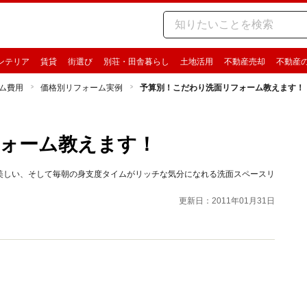
ンテリア
賃貸
街選び
別荘・田舎暮らし
土地活用
不動産売却
不動産
ム費用
価格別リフォーム実例
予算別！こだわり洗面リフォーム教えます！
ォーム教えます！
美しい、そして毎朝の身支度タイムがリッチな気分になれる洗面スペースリ
更新日：2011年01月31日