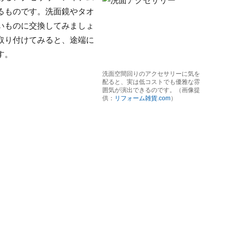
るものです。洗面鏡やタオ
いものに交換してみましょ
取り付けてみると、途端に
す。
洗面空間回りのアクセサリーに気を
配ると、実は低コストでも優雅な雰
囲気が演出できるのです。（画像提
供：
リフォーム雑貨.com
）