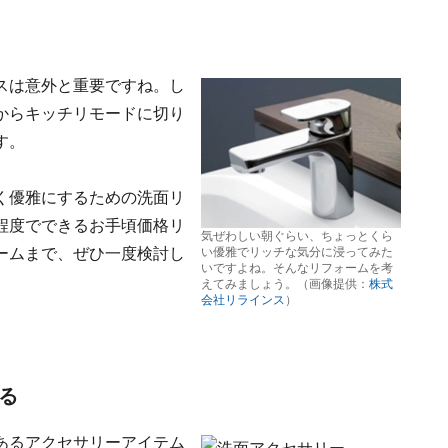
スは意外と重要ですね。し
からキッチリモードに切り
す。
く優雅にするための洗面リ
程度でできるお手頃価格リ
気ぜわしい朝ぐらい、ちょっとくら
ームまで、ぜひ一度検討し
い優雅でリッチな気分に浸ってみた
いですよね。そんなリフォームを考
えてみましょう。（画像提供：
株式
会社リラインス
）
る
あるアクセサリーアイテム