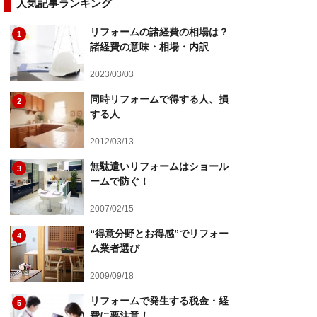
人気記事ランキング
リフォームの諸経費の相場は？
1
諸経費の意味・相場・内訳
2023/03/03
同時リフォームで得する人、損
2
する人
2012/03/13
無駄遣いリフォームはショール
3
ームで防ぐ！
2007/02/15
“得意分野とお得感”でリフォー
4
ム業者選び
2009/09/18
リフォームで発生する税金・経
5
費に要注意！