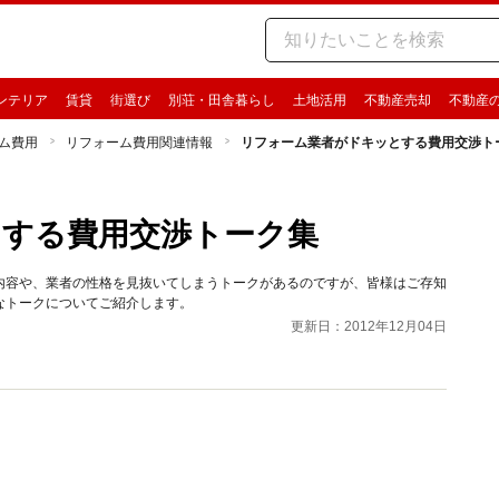
ンテリア
賃貸
街選び
別荘・田舎暮らし
土地活用
不動産売却
不動産
ム費用
リフォーム費用関連情報
リフォーム業者がドキッとする費用交渉ト
とする費用交渉トーク集
内容や、業者の性格を見抜いてしまうトークがあるのですが、皆様はご存知
なトークについてご紹介します。
更新日：2012年12月04日