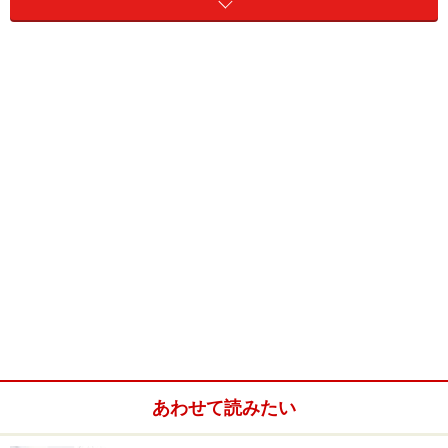
A：「悪質業者の手口には『恐怖心をあおる』『すぐに
金額を提示する』『契約を急ぐ』といった特徴がありま
す。」
悪質業者は、施主に十分考える時間を与えずに契約を迫
る傾向があります。「建物が壊れる」などといった恐怖
心を与え、緊急性があるかのように誤認させ、すぐに契
約を促すのが一般的です。また、施主が気が付きにくい
部分（すなわち見えない部分）の修理だけを強調する傾
向もあります。
悪質業者は最初から悪そうな顔はしていな
い！
あわせて読みたい