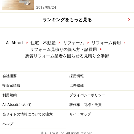
大規模な工事になるはずなのに、すぐに金
2019/08/24
額提示!?
ランキングをもっと見る
悪質なリフォーム業者は、トークで不安を散々あおった
挙句、すぐに契約金額を提示する傾向があります。
>
>
>
>
All About
住宅・不動産
リフォーム
リフォーム費用
>
リフォーム見積りの読み方・諸費用
よく考えてみれば、「屋根が崩れる」「外壁がこわれ
悪質リフォーム業者を困らせる見積り交渉術
る」などといった、緊急で直さなければならない住まい
の一大事のような工事を、正確な積算もなしに工事金額
を提示していること自体が不自然なのです。施主にとっ
会社概要
採用情報
て良心的な工事を提供しようとする姿勢が少しでもあれ
投資家情報
広告掲載
ば、しっかりした調査を実施し、施工方法を検討した
利用規約
プライバシーポリシー
り、資材などの仕入れ金額などを確認した上で、改めて
All Aboutについて
著作権・商標・免責
「見積り書」を提示してくるはずです。
当サイトの情報についての注意
サイトマップ
ヘルプ
そもそも住宅は、見た目が全く同じ建物であっても、施
工方法や傷み具合は異なります。そんな多種多様な建物
© All About, Inc. All rights reserved.