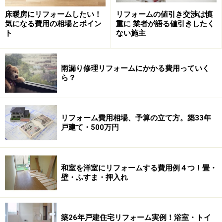
しているというのがリフォーム業界の現状です。
床暖房にリフォームしたい！
リフォームの値引き交渉は慎
気になる費用の相場とポイン
重に 業者が語る値引きしたく
ト
ない施主
テレビのニュースや新聞などで多数報告されています
が、調べてみるといずれもその手口は共通しているもの
があります。
雨漏り修理リフォームにかかる費用っていく
ら？
リフォームに限らず、悪質商法の被害に遭われた方に聞
いてみると「親切そうな営業担当者だったから、ついつ
リフォーム費用相場、予算の立て方。築33年
い話を信じてしまった」という話が出てきます。「なん
戸建て・500万円
とか契約さえもらえれば、後は知ったこっちゃない。客
から逃げ切るぞ！」というのが悪質業者の考え方です。
和室を洋室にリフォームする費用例４つ！畳・
裏を返せば、悪質リフォーム業者がやっていることはパ
壁・ふすま・押入れ
ターン化しているので、注意して見ていればトラブルを
回避できることも多いのです。それでは、早速その手口
からトラブル回避のポイントをご紹介しましょう。
築26年戸建住宅リフォーム実例！浴室・トイ