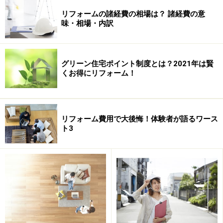
リフォームの諸経費の相場は？ 諸経費の意
営業担当者が優しそうで、真面目そうであっても、提案の
味・相場・内訳
内容や対応がいい加減でないか、しっかりと見極めましょ
う。
グリーン住宅ポイント制度とは？2021年は賢
くお得にリフォーム！
リフォーム費用で大後悔！体験者が語るワース
ト3
相変わらず悪質な営業展開をしているリフォーム業者の
話をよく聞きます。聞きなれない名前の業者だけでな
く、全国展開しているような業者でも、トラブルが多発