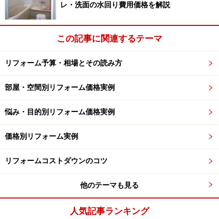
レ・洗面の水回り費用価格を解説
無料点検の後、不安をあおるトーク内容に
この記事に関連するテーマ
要注意！
リフォーム予算・相場とその読み方
部屋・空間別リフォーム価格実例
こんな写真を突然見せられても、我が家かどうか判断つき
ません。その場で見せられてもすぐに契約するのは考え物
です。
悩み・目的別リフォーム価格実例
ほとんどの悪質リフォーム業者は、「屋根」「床下」
価格別リフォーム実例
「排水管」「外壁」といった、住まい手が気がつきにく
いところを無料で点検する口実で近づいてきます。
リフォームコストダウンのコツ
他のテーマも見る
もちろん定期点検を売りにしている誠実なリフォーム業
者もいますが、そういった業者との明らかな違いは、
人気記事ランキング
「不安をあおる営業トーク」にあります。