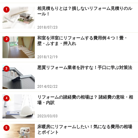
相見積もりとは？損しないリフォーム見積りのル
1
・「屋根が傷んでいるから、すぐに直さないと崩れてき
ール！
て危ない。」
2018/07/23
・「床下が腐っていて、このままだと家が傾いてしま
和室を洋室にリフォームする費用例４つ！畳・
う。」
2
壁・ふすま・押入れ
・「外壁にひびが入っていて、このままだと家の中が水
浸しになる。」
2018/12/19
・「排水管がひどく汚れていて、放っておくと汚水が敷
悪質リフォーム業者を許すな！手口に学ぶ対策法
3
地中にあふれる。」
2014/02/22
最近では手口も巧妙化してきて、事前に他の現場で撮影
リフォームの諸経費の相場は？ 諸経費の意味・相
4
したデジタルカメラやビデオカメラの写真・映像で、あ
場・内訳
たかもその家が傷んでいるように思わせるといった事例
2023/03/03
も報告されています。
床暖房にリフォームしたい！気になる費用の相場
5
とポイント